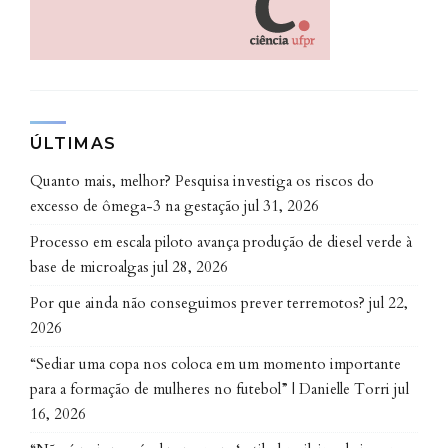
materiais da mistura e o tempo de moagem estão
desde 2016 em processo de patenteamento pelo
Instituto Nacional da Propriedade Industrial (Inpi).
O pesquisador destaca que o processo se apresenta
como uma alternativa mais barata aos tratamentos
ÚLTIMAS
disponíveis para descarte do amianto. Atualmente o
Quanto mais, melhor? Pesquisa investiga os riscos do
mineral precisa ser descartado em aterros industriais
excesso de ômega-3 na gestação
jul 31, 2026
ou decomposto termicamente, em um processo
Processo em escala piloto avança produção de diesel verde à
chamado de calcinação. Nele, o material é submetido
base de microalgas
jul 28, 2026
a uma temperatura de 850 graus, durante duas horas,
em um forno específico, para que se quebrem as
Por que ainda não conseguimos prever terremotos?
jul 22,
2026
fibras do asbesto.
“Sediar uma copa nos coloca em um momento importante
Outra vantagem é que todos os componentes
para a formação de mulheres no futebol” | Danielle Torri
jul
químicos que resultam da mistura podem ser usados
16, 2026
como fertilizante. É o contrário do que ocorre na