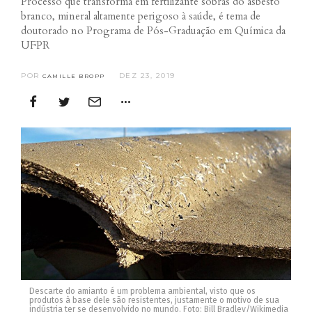
Processo que transforma em fertilizante sobras do asbesto
branco, mineral altamente perigoso à saúde, é tema de
doutorado no Programa de Pós-Graduação em Química da
UFPR
POR
DEZ 23, 2019
CAMILLE BROPP
Descarte do amianto é um problema ambiental, visto que os
produtos à base dele são resistentes, justamente o motivo de sua
indústria ter se desenvolvido no mundo. Foto: Bill Bradley/Wikimedia