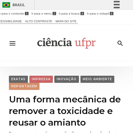
BRASIL
Ir para o conteúdo
1
Ir para o menu
2
Ir para a busca
3
Ir para o rodapé
4
Simplifique!
CESSIBILIDADE
ALTO CONTRASTE
MAPA DO SITE
Comunica BR
Participe
Acesso à informação
Legislação
Canais
EXATAS
IMPRESSA
INOVAÇÃO
MEIO AMBIENTE
REPORTAGEM
Uma forma mecânica de
remover a toxicidade e
reusar o amianto