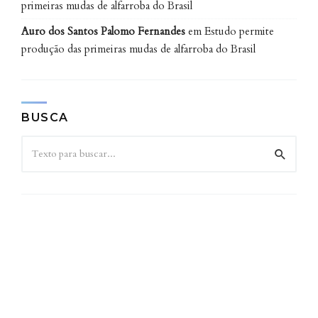
primeiras mudas de alfarroba do Brasil
água. Já os fertilizantes de longa duração mantém os
nutrientes no solo por mais tempo. “A princípio, nos
Auro dos Santos Palomo Fernandes
em
Estudo permite
testes controlados, verificamos que o fertilizante que
produção das primeiras mudas de alfarroba do Brasil
é criado pode ser usado em qualquer tipo de cultura”,
afirma Borges.
Publicado originalmente na edição 5, ano 3, da Revista Ciência
BUSCA
UFPR (2019).