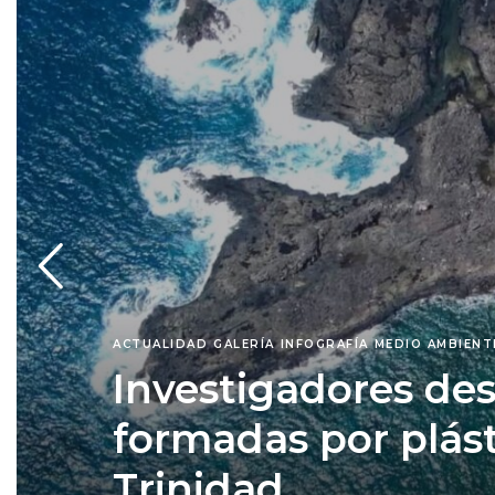
ACTUALIDAD
GALERÍA
INFOGRAFÍA
MEDIO AMBIENT
Investigadores de
formadas por plásti
Trinidad