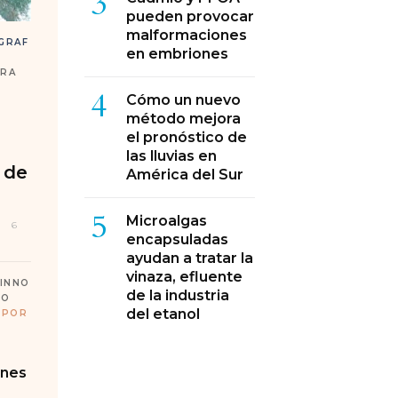
3
pueden provocar
malformaciones
GRAF
en embriones
RRA
4
Cómo un nuevo
método mejora
el pronóstico de
las lluvias en
a de
América del Sur
5
Microalgas
6
encapsuladas
ayudan a tratar la
vinaza, efluente
INNO
de la industria
IO
del etanol
EPOR
ones