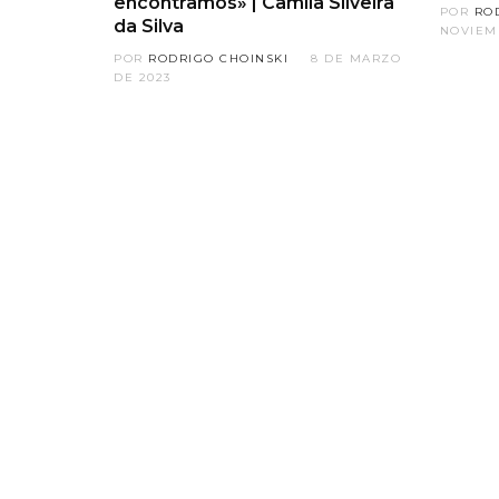
encontramos» | Camila Silveira
POR
RO
da Silva
NOVIEM
POR
RODRIGO CHOINSKI
8 DE MARZO
DE 2023