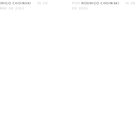
DRIGO CHOINSKI
30 DE
POR
RODRIGO CHOINSKI
16 D
BRE DE 2022
DE 2020