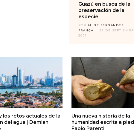
Guazú en busca de la
preservación de la
especie
POR
ALINE FERNANDES
FRANÇA
22 DE SEPTIEMBR
2021
y los retos actuales de la
Una nueva historia de la
n del agua | Demian
humanidad escrita a piedr
o
Fabio Parenti