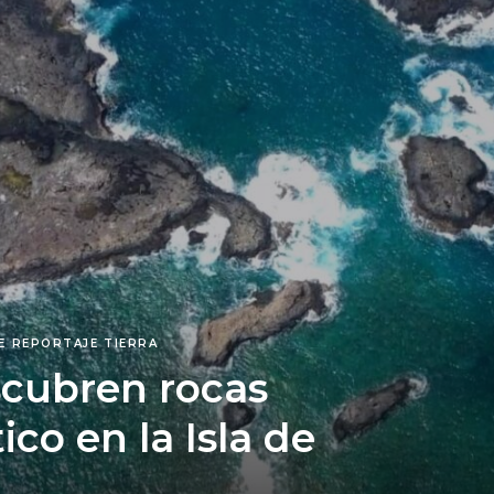
E
REPORTAJE
TIERRA
scubren rocas
co en la Isla de