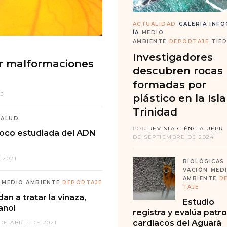
ACTUALIDAD
GALERÍA
INFO
ÍA
MEDIO
AMBIENTE
REPORTAJE
TIE
Investigadores
r malformaciones
descubren rocas
formadas por
23
plástico en la Isl
Trinidad
SALUD
POR
REVISTA CIÊNCIA UFPR
poco estudiada del ADN
DE SEPTIEMBRE DE 2024
 2021
BIOLÓGICAS
VACIÓN
MED
AMBIENTE
R
MEDIO AMBIENTE
REPORTAJE
TAJE
n a tratar la vinaza,
Estudio
anol
registra y evalúa patr
cardíacos del Aguará
 DE ABRIL DE 2021