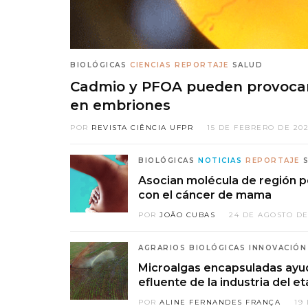
BIOLÓGICAS
CIENCIAS
REPORTAJE
SALUD
Cadmio y PFOA pueden provoca
en embriones
POR
REVISTA CIÊNCIA UFPR
15 DE FEBRERO DE 20
BIOLÓGICAS
NOTICIAS
REPORTAJE
Asocian molécula de región 
con el cáncer de mama
POR
JOÃO CUBAS
24 DE AGOSTO DE
AGRARIOS
BIOLÓGICAS
INNOVACIÓN
Microalgas encapsuladas ayuda
efluente de la industria del et
POR
ALINE FERNANDES FRANÇA
19