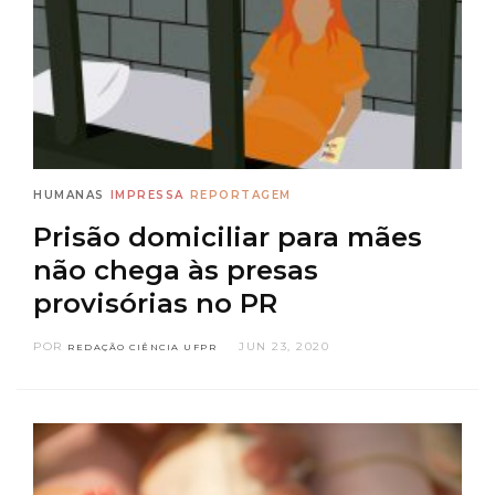
HUMANAS
IMPRESSA
REPORTAGEM
Prisão domiciliar para mães
não chega às presas
provisórias no PR
POR
JUN 23, 2020
REDAÇÃO CIÊNCIA UFPR