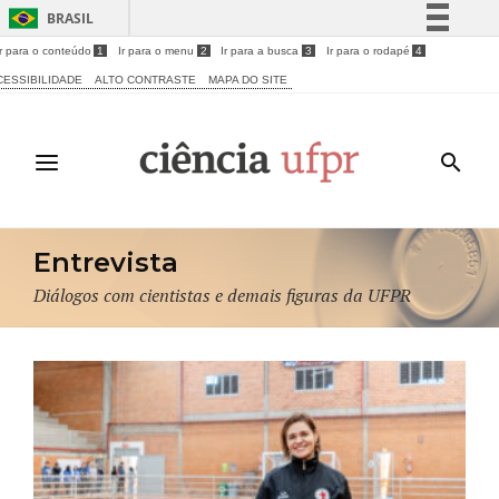
BRASIL
Ir para o conteúdo
1
Ir para o menu
2
Ir para a busca
3
Ir para o rodapé
4
Simplifique!
CESSIBILIDADE
ALTO CONTRASTE
MAPA DO SITE
Comunica BR
Participe
Acesso à informação
Legislação
Canais
Entrevista
Diálogos com cientistas e demais figuras da UFPR