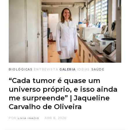
BIOLÓGICAS
ENTREVISTA
GALERIA
IDEIAS
SAÚDE
“Cada tumor é quase um
universo próprio, e isso ainda
me surpreende” | Jaqueline
Carvalho de Oliveira
POR
ABR 8, 2026
LIVIA INACIO