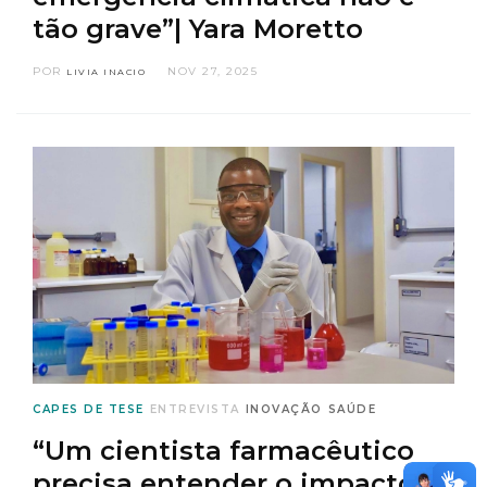
tão grave”| Yara Moretto
POR
NOV 27, 2025
LIVIA INACIO
CAPES DE TESE
ENTREVISTA
INOVAÇÃO
SAÚDE
“Um cientista farmacêutico
precisa entender o impacto