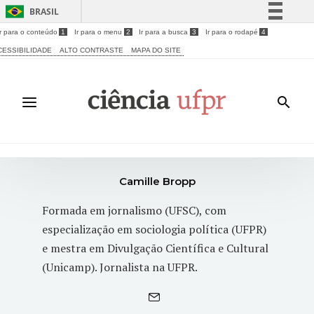
BRASIL
Ir para o conteúdo
1
Ir para o menu
2
Ir para a busca
3
Ir para o rodapé
4
Simplifique!
CESSIBILIDADE
ALTO CONTRASTE
MAPA DO SITE
Comunica BR
Participe
Acesso à informação
Legislação
Canais
Camille Bropp
Formada em jornalismo (UFSC), com
especialização em sociologia política (UFPR)
e mestra em Divulgação Científica e Cultural
(Unicamp). Jornalista na UFPR.