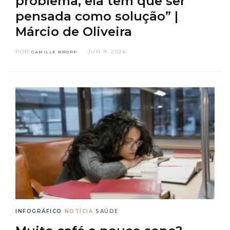
problema, ela tem que ser
pensada como solução” |
Márcio de Oliveira
POR
JUN 9, 2026
CAMILLE BROPP
INFOGRÁFICO
NOTÍCIA
SAÚDE