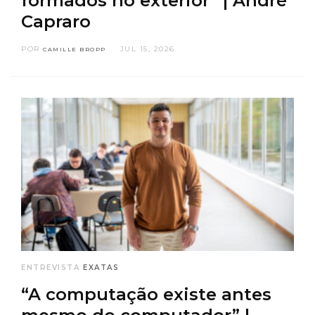
formados no exterior” | André
Capraro
POR
JUL 15, 2026
CAMILLE BROPP
ENTREVISTA
EXATAS
“A computação existe antes