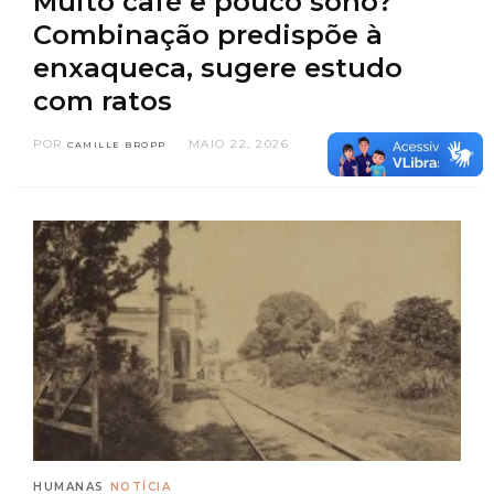
Muito café e pouco sono?
Combinação predispõe à
enxaqueca, sugere estudo
com ratos
POR
MAIO 22, 2026
CAMILLE BROPP
HUMANAS
NOTÍCIA