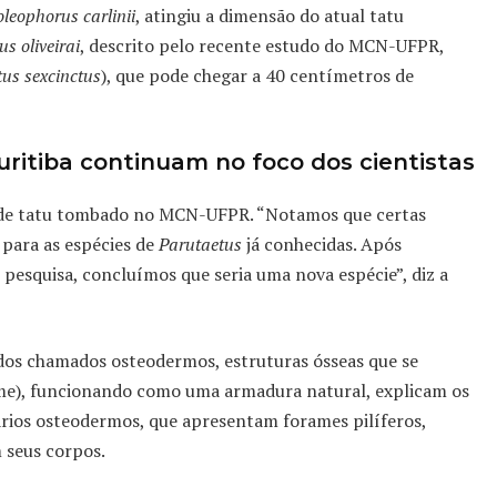
leophorus carlinii
, atingiu a dimensão do atual tatu
s oliveirai
, descrito pelo recente estudo do MCN-UFPR,
us sexcinctus
), que pode chegar a 40 centímetros de
ritiba continuam no foco dos cientistas
l de tatu tombado no MCN-UFPR. “Notamos que certas
 para as espécies de
Parutaetus
já conhecidas. Após
pesquisa, concluímos que seria uma nova espécie”, diz a
 dos chamados osteodermos, estruturas ósseas que se
e), funcionando como uma armadura natural, explicam os
ários osteodermos, que apresentam forames pilíferos,
 seus corpos.