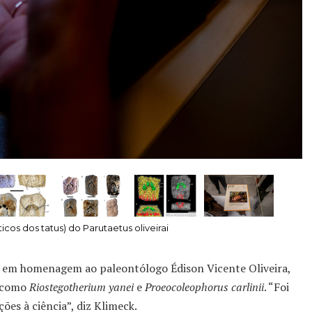
os dos tatus) do Parutaetus oliveirai
, em homenagem ao paleontólogo Édison Vicente Oliveira,
, como
Riostegotherium yanei
e
Proeocoleophorus carlinii
. “Foi
ões à ciência”, diz Klimeck.