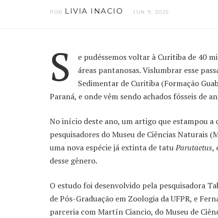
LIVIA INACIO
POR
JUN 9, 2025
S
e pudéssemos voltar à Curitiba de 40 m
áreas pantanosas. Vislumbrar esse passa
Sedimentar de Curitiba (Formação Guab
Paraná, e onde vêm sendo achados fósseis de an
No início deste ano, um artigo que estampou a
pesquisadores do Museu de Ciências Naturais (
uma nova espécie já extinta de tatu
Parutaetus
,
desse gênero.
O estudo foi desenvolvido pela pesquisadora T
de Pós-Graduação em Zoologia da UFPR, e Fer
parceria com Martín Ciancio, do Museu de Ciênc