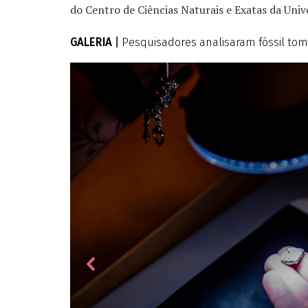
do Centro de Ciências Naturais e Exatas da Uni
GALERIA
|
Pesquisadores analisaram fóssil to