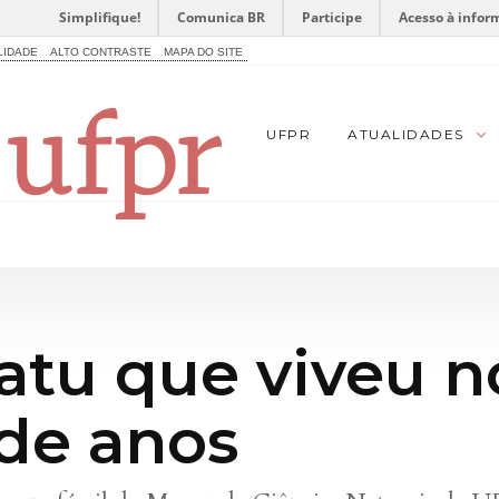
Simplifique!
Comunica BR
Participe
Acesso à infor
LIDADE
ALTO CONTRASTE
MAPA DO SITE
UFPR
ATUALIDADES
atu que viveu n
de anos