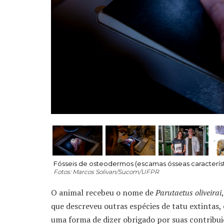
Fósseis de osteodermos (escamas ósseas característic
Fotos: Marcos Solivan/Sucom/UFPR
O animal recebeu o nome de
Parutaetus oliveirai
que descreveu outras espécies de tatu extintas
uma forma de dizer obrigado por suas contribuiç