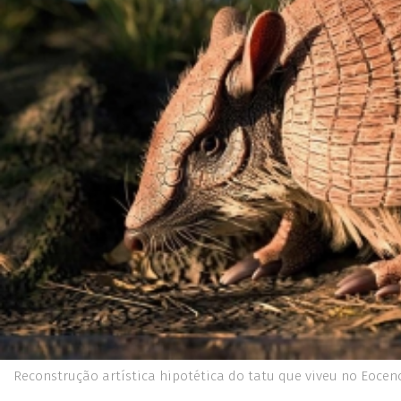
Reconstrução artística hipotética do tatu que viveu no Eocen