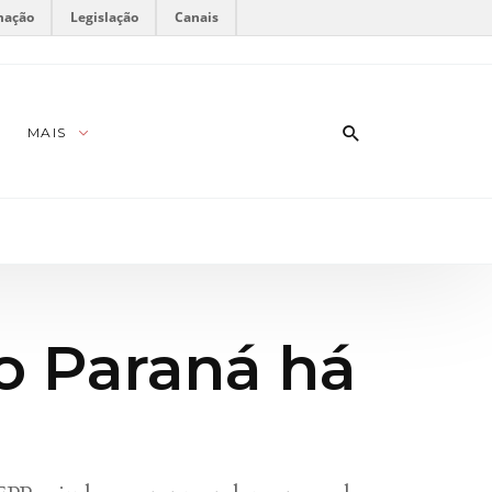
mação
Legislação
Canais
MAIS
o Paraná há