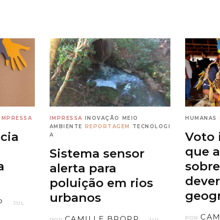
IMPRESSA
IMPRESSA
INOVAÇÃO
MEIO
HUMANAS
AMBIENTE
REPORTAGEM
TECNOLOGI
cia
Voto 
A
que a
Sistema sensor
a
sobre
alerta para
dever
poluição em rios
geogr
urbanos
P
JUL
CAM
CAMILLE BROPP
POR
POR
JUL