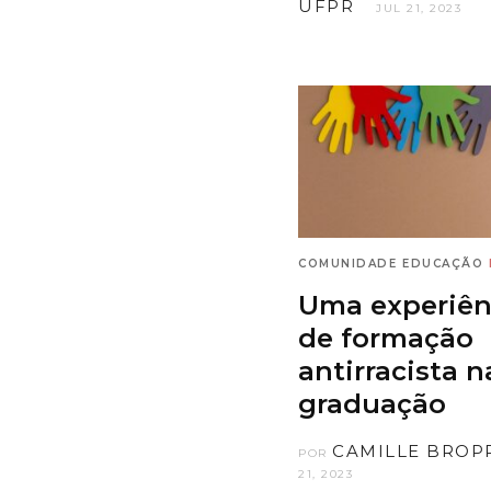
UFPR
JUL 21, 2023
COMUNIDADE
EDUCAÇÃO
Uma experiên
de formação
antirracista n
graduação
CAMILLE BROP
POR
21, 2023