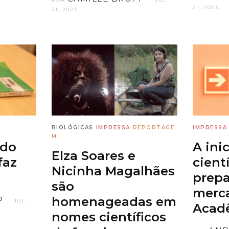
21, 2023
21, 2023
BIOLÓGICAS
IMPRESSA
REPORTAGE
IMPRESSA
M
 do
A ini
Elza Soares e
faz
cient
Nicinha Magalhães
prepa
são
merca
homenageadas em
P
JUL
Acad
nomes científicos