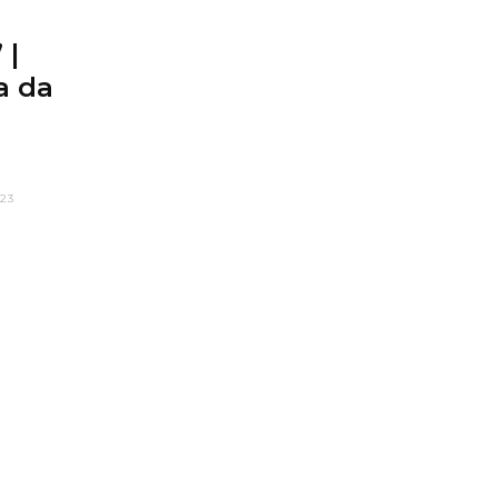
 |
a da
23