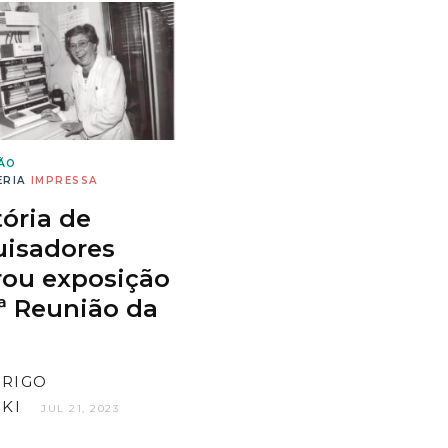
IÃO
ERIA
IMPRESSA
tória de
uisadores
rou exposição
ª Reunião da
RIGO
KI
JUL 21, 2023