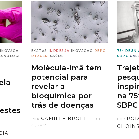
INOVAÇÃ
EXATAS
IMPRESSA
INOVAÇÃO
REPO
75ª REUN
ECNOLOGI
RTAGEM
SAÚDE
SBPC
GAL
Molécula-ímã tem
Traje
potencial para
pesq
ela
revelar a
inspi
bioquímica por
na 75
trás de doenças
SBPC
testes
CAMILLE BROPP
ROD
POR
JUL
POR
21, 2023
CHOINS
CIA