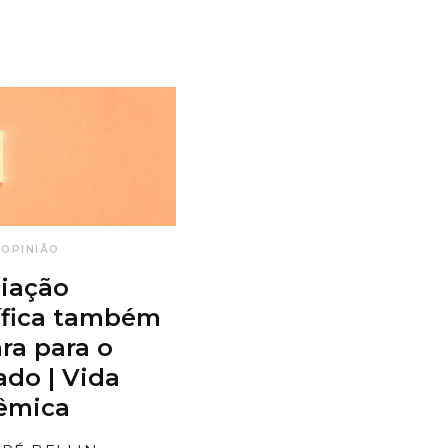
OPINIÃO
ciação
ífica também
ra para o
do | Vida
êmica