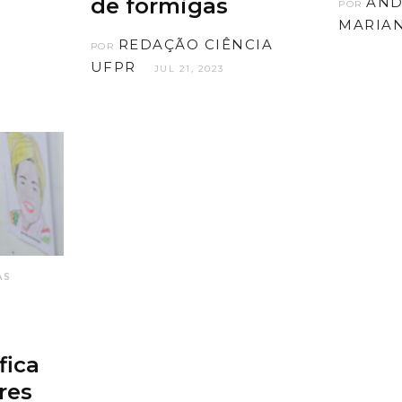
de formigas
AND
POR
MARIA
REDAÇÃO CIÊNCIA
POR
UFPR
JUL 21, 2023
AS
fica
res