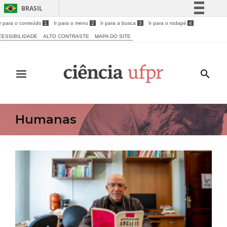
BRASIL
Ir para o conteúdo
1
Ir para o menu
2
Ir para a busca
3
Ir para o rodapé
4
Simplifique!
CESSIBILIDADE
ALTO CONTRASTE
MAPA DO SITE
Comunica BR
Participe
Acesso à informação
Legislação
Canais
Humanas