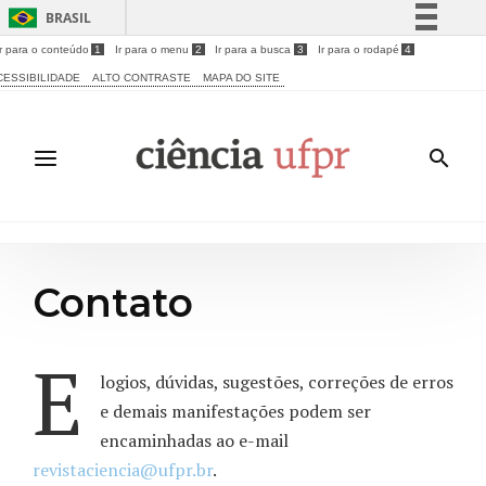
BRASIL
Ir para o conteúdo
1
Ir para o menu
2
Ir para a busca
3
Ir para o rodapé
4
Simplifique!
CESSIBILIDADE
ALTO CONTRASTE
MAPA DO SITE
Comunica BR
Participe
Acesso à informação
Legislação
Canais
Contato
E
logios, dúvidas, sugestões, correções de erros
e demais manifestações podem ser
encaminhadas ao e-mail
revistaciencia@ufpr.br
.