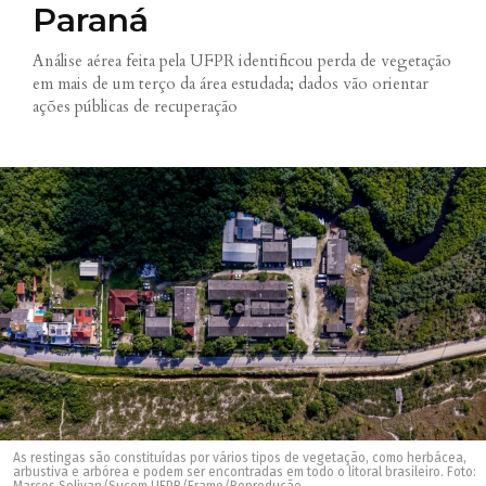
Paraná
Análise aérea feita pela UFPR identificou perda de vegetação
em mais de um terço da área estudada; dados vão orientar
ações públicas de recuperação
As restingas são constituídas por vários tipos de vegetação, como herbácea,
arbustiva e arbórea e podem ser encontradas em todo o litoral brasileiro. Foto: