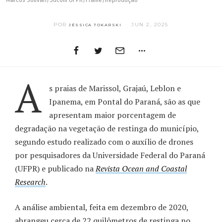
Marcos Solivan/Sucom UFPR/Frame/Reprodução
POR
JUN 2, 2025
JÉSSICA TOKARSKI
A
s praias de Marissol, Grajaú, Leblon e
Ipanema, em Pontal do Paraná, são as que
apresentam maior porcentagem de
degradação na vegetação de restinga do município,
segundo estudo realizado com o auxílio de drones
por pesquisadores da Universidade Federal do Paraná
(UFPR) e publicado na
Revista Ocean and Coastal
Research
.
A análise ambiental, feita em dezembro de 2020,
abrangeu cerca de 22 quilômetros de restinga no