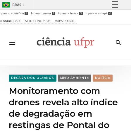
BRASIL
Ir para o conteúdo
1
Ir para o menu
2
Ir para a busca
3
Ir para o rodapé
4
Simplifique!
CESSIBILIDADE
ALTO CONTRASTE
MAPA DO SITE
Comunica BR
Participe
Acesso à informação
Legislação
Canais
DÉCADA DOS OCEANOS
MEIO AMBIENTE
NOTÍCIA
Monitoramento com
drones revela alto índice
de degradação em
restingas de Pontal do