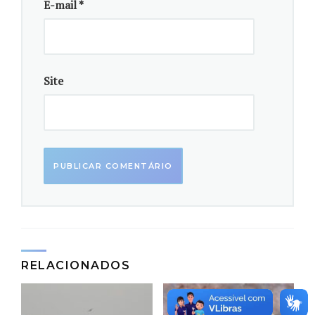
E-mail
*
que o poder público tem dificuldades
para conter esse tipo de atividade”.
O engenheiro ambiental e sanitário Alan D’Oliveira
Site
Correa, que também participou da pesquisa, alerta
que o impacto das construções irregulares pode
ultrapassar o campo ambiental. “Essa é uma área com
forte presença de comunidades pesqueiras
tradicionais, mas também há muitas edificações
ocupadas por pessoas que não vivem do mar. Isso
contribui diretamente para a degradação da restinga,
comprometendo não só o meio ambiente, mas os
modos de vida tradicionais”.
RELACIONADOS
Caracterizada por formações vegetais em zonas
arenosas de planícies costeiras, a restinga é