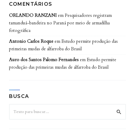
drones,
graças à capacidade desses equipamentos de
COMENTÁRIOS
acessar terrenos íngremes ou de difícil entrada.
ORLANDO RANZANI
em
Pesquisadores registram
tamanduá-bandeira no Paraná por meio de armadilha
No caso da pesquisa, os drones permitiram avaliações
fotográfica
de baixo custo em áreas de risco,
evitando a
Antonio Carlos Roque
em
Estudo permite produção das
exposição dos pesquisadores a condições adversas.
primeiras mudas de alfarroba do Brasil
“O sobrevoo permite identificar rapidamente as
Auro dos Santos Palomo Fernandes
em
Estudo permite
feições da vegetação e, por meio das imagens, é
produção das primeiras mudas de alfarroba do Brasil
possível quantificar áreas e compará-las com outras
localidades, criando padrões entre zonas conservadas
e degradadas. Os custos se restringem basicamente à
BUSCA
aquisição e manutenção dos equipamentos, sendo
possível utilizar
softwares
gratuitos para análise”,
afirma Silva.
A tecnologia se mostrou eficaz como ferramenta de