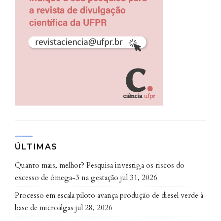
A expectativa é que os dados obtidos subsidiem o
desenvolvimento de políticas públicas capazes de
enfrentar esse problema crônico, promovendo a
proteção da restinga e ambientes de praia mais
saudáveis.
ÚLTIMAS
Quanto mais, melhor? Pesquisa investiga os riscos do
excesso de ômega-3 na gestação
jul 31, 2026
Processo em escala piloto avança produção de diesel verde à
base de microalgas
jul 28, 2026