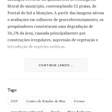
litoral do município, contemplando 32 praias, de
Pontal do Sul a Monções. A partir das imagens aéreas
e avaliações em
softwares
de georreferenciamento,
os
pesquisadores constataram uma degradação de
36,5% da área, causada principalmente por
construções irregulares, supressão de vegetação e
introdução de espécies exóticas.
“A vegetação da restinga apresenta alterações
visíveis como caminhos artificiais para a praia,
CONTINUE LENDO...
introdução de espécies exóticas para paisagismo,
corte e poda da vegetação, instalação de chuveiros
para banhistas, depósitos de resíduos sólidos (que
Tags:
podem contaminar o solo e a água), construções e
barracas de pescadores e vendedores. Essas
2025
Centro de Estudos do Mar
Drones
intervenções humanas podem levar espécies
engenharia ambiental
litoral
Meio Ambiente