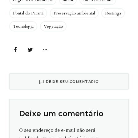
endêmicas à extinção”, aponta o artigo.
Pontal do Paraná
Preservação ambiental
Restinga
Tecnologia
Vegetação
DEIXE SEU COMENTÁRIO
Deixe um comentário
O seu endereço de e-mail não será
Alterações na paisagem da restinga obtidas pelo sobrevoo do