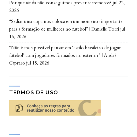
Por que ainda não conseguimos prever terremotos?
jul 22,
2026
“Sediar uma copa nos coloca em um momento importante
para a formação de mulheres no futebol” | Danielle Torri
jul
16, 2026
“Não é mais possível pensar em ‘estilo brasileiro de jogar
futebol’ com jogadores formados no exterior” | André
Capraro
jul 15, 2026
Resultados das análises das imagens obtidas do sobrevoo do drone
nas restingas do município de Pontal do Paraná – PR. Fonte:
Reprodução artigo
TERMOS DE USO
Tecnologia aliada à preservação
Estudos de campo voltados ao diagnóstico e
monitoramento de características ambientais
naturais e antrópicas vêm se beneficiando do uso de