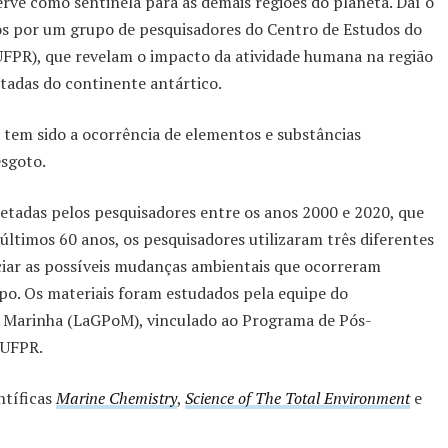
erve como sentinela para as demais regiões do planeta. Daí o
os por um grupo de pesquisadores do Centro de Estudos do
UFPR), que revelam o impacto da atividade humana na região
adas do continente antártico.
tem sido a ocorrência de elementos e substâncias
esgoto.
etadas pelos pesquisadores entre os anos 2000 e 2020, que
 últimos 60 anos, os pesquisadores utilizaram três diferentes
ciar as possíveis mudanças ambientais que ocorreram
po. Os materiais foram estudados pela equipe do
o Marinha (LaGPoM), vinculado ao Programa de Pós-
 UFPR.
ntíficas
Marine Chemistry
,
Science of The Total Environment
e