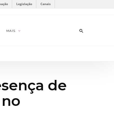
mação
Legislação
Canais
MAIS
esença de
 no