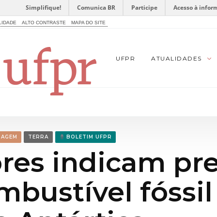
Simplifique!
Comunica BR
Participe
Acesso à infor
LIDADE
ALTO CONTRASTE
MAPA DO SITE
UFPR
ATUALIDADES
TAGEM
TERRA
BOLETIM UFPR
res indicam pr
mbustível fóssil