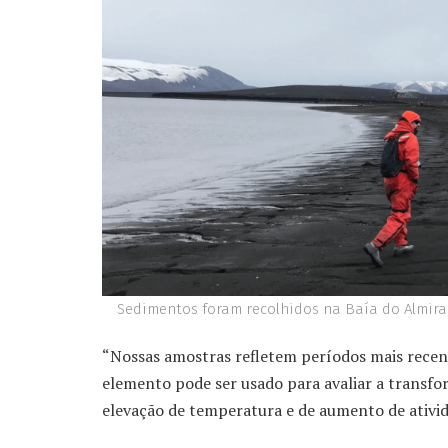
Sedimentos foram recolhidos na Baía do Almiran
“Nossas amostras refletem períodos mais recent
elemento pode ser usado para avaliar a transf
elevação de temperatura e de aumento de ativi