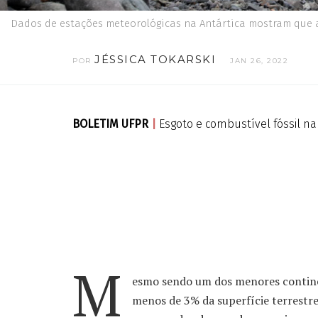
Dados de estações meteorológicas na Antártica mostram que 
JÉSSICA TOKARSKI
POR
JAN 26, 2022
BOLETIM UFPR
|
Esgoto e combustível fóssil na
M
esmo sendo um dos menores contine
menos de 3% da superfície terrestr