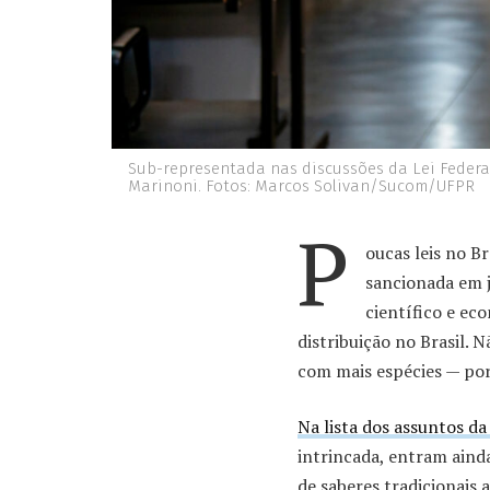
Sub-representada nas discussões da Lei Federal
Marinoni. Fotos: Marcos Solivan/Sucom/UFPR
P
oucas leis no B
sancionada em 
científico e ec
distribuição no Brasil. 
com mais espécies — por 
Na lista dos assuntos da
intrincada, entram aind
de saberes tradicionais 