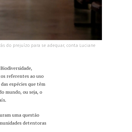
rás do prejuízo para se adequar, conta Luciane
Biodiversidade,
tos referentes ao uso
 das espécies que têm
 do mundo, ou seja, o
ís.
figuram uma questão
omunidades detentoras