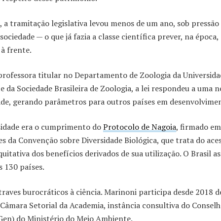
 a tramitação legislativa levou menos de um ano, sob pressão
ociedade — o que já fazia a classe científica prever, na época,
à frente.
professora titular no Departamento de Zoologia da Universida
e da Sociedade Brasileira de Zoologia, a lei respondeu a uma n
ade, gerando parâmetros para outros países em desenvolvime
sidade era o cumprimento do
Protocolo de Nagoia
, firmado e
es da Convenção sobre Diversidade Biológica, que trata do ace
equitativa dos benefícios derivados de sua utilização. O Brasil 
s 130 países.
traves burocráticos à ciência. Marinoni participa desde 2018 d
a Câmara Setorial da Academia, instância consultiva do Consel
Gen) do Ministério do Meio Ambiente.