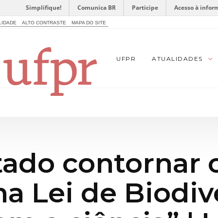
Simplifique!
Comunica BR
Participe
Acesso à infor
LIDADE
ALTO CONTRASTE
MAPA DO SITE
UFPR
ATUALIDADES
ado contornar 
a Lei de Biodiv