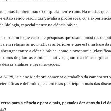
e boa, mas também não é completamente ruim. Há muitas ques
estão sendo resolvidas”, avalia a professora, cuja experiência
 da Biologia, especialmente na ciência básica.
ram sobre um leque vasto de pesquisas que usam amostras de pa
iva em relação às normativas anteriores e que está na base da
 a abranger tanto a ciência básica, como a taxonomia (classifica
 insumos de plantas e animais nativos, quanto a ciência aplicad
 dessas análises e gera inovações.
ia UFPR
, Luciane Marinoni comenta o trabalho da câmara setoria
ientíficas e defende que cientistas participem mais das discu
certo para a ciência e para o país, passados dez anos da Lei da
sta?