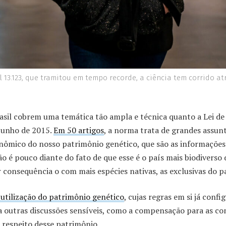
 13.123, que tramitou em tempo recorde, a ciência tem corrido at
rasil cobrem uma temática tão ampla e técnica quanto a Lei de 
junho de 2015.
Em 50 artigos
, a norma trata de grandes assun
onômico do nosso patrimônio genético, que são as informações
Não é pouco diante do fato de que esse é o país mais biodiverso
consequência o com mais espécies nativas, as exclusivas do pa
 utilização do patrimônio genético
, cujas regras em si já con
a outras discussões sensíveis, como a compensação para as c
a respeito desse patrimônio.