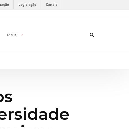
mação
Legislação
Canais
MAIS
os
ersidade