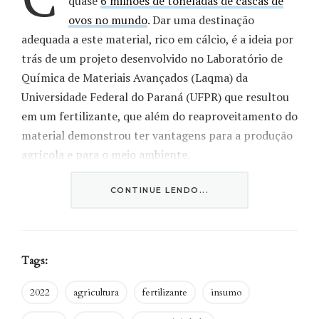
quase
6 milhões de toneladas de cascas de
ovos no mundo
. Dar uma destinação
adequada a este material, rico em cálcio, é a ideia por
trás de um projeto desenvolvido no Laboratório de
Química de Materiais Avançados (Laqma) da
Universidade Federal do Paraná (UFPR) que resultou
em um fertilizante, que além do reaproveitamento do
material demonstrou ter vantagens para a produção
agrícola e para o meio ambiente.
A principal novidade do projeto do Laqma é a forma
CONTINUE LENDO...
de produção do fertilizante desenvolvida pelos
pesquisadores, tornando-a mais eficiente que outras
formas de aproveitamento deste tipo de resíduo.
Tags:
A técnica utiliza um processo de moagem
2022
agricultura
fertilizante
insumo
mecanoquímico, em que os materiais reagem para