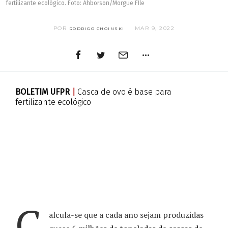
fertilizante ecológico. Foto: Ahborson/Morgue FIle
POR
MAR 9, 2022
RODRIGO CHOINSKI
BOLETIM UFPR
|
Casca de ovo é base para
fertilizante ecológico
C
alcula-se que a cada ano sejam produzidas