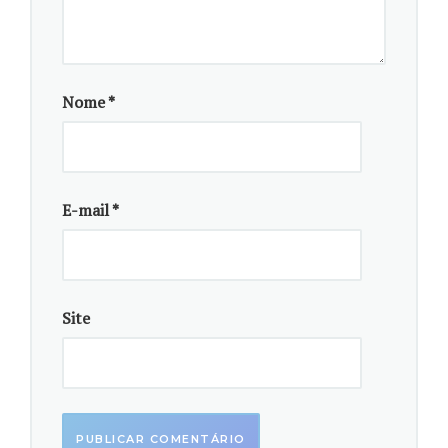
Nome
*
E-mail
*
Expansão do setor de beneficiamento de ovos apesar de benefícios,
como maior vida útil do produto, gera também uma grande
quantidade de resíduos que necessitam destinação adequada. Foto:
Steven Weirather
O pesquisador explica que para o desenvolvimento da
Site
técnica se teve o cuidado de escolher um método que
minimizasse a produção de subprodutos ou resíduos
indesejáveis. A vantagem de ser um processo a seco,
por exemplo, evita a necessidade de etapas
dispendiosas de secagem, ao contrário de outros