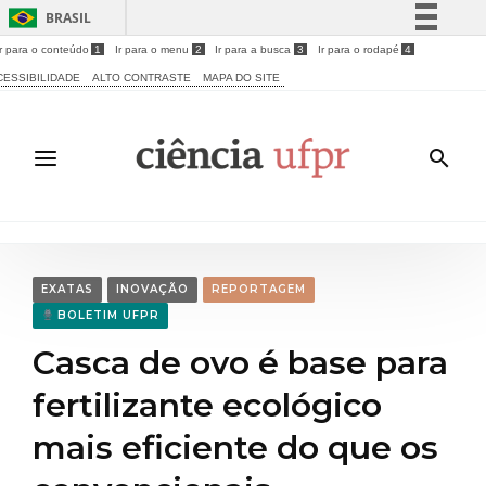
BRASIL
Ir para o conteúdo
1
Ir para o menu
2
Ir para a busca
3
Ir para o rodapé
4
Simplifique!
CESSIBILIDADE
ALTO CONTRASTE
MAPA DO SITE
Comunica BR
Participe
Acesso à informação
Legislação
Canais
EXATAS
INOVAÇÃO
REPORTAGEM
BOLETIM UFPR
Casca de ovo é base para
fertilizante ecológico
mais eficiente do que os