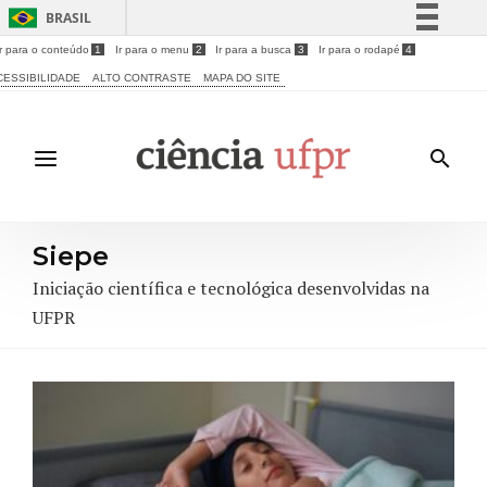
BRASIL
Ir para o conteúdo
1
Ir para o menu
2
Ir para a busca
3
Ir para o rodapé
4
Simplifique!
CESSIBILIDADE
ALTO CONTRASTE
MAPA DO SITE
Comunica BR
Participe
Acesso à informação
Legislação
Canais
Siepe
Iniciação científica e tecnológica desenvolvidas na
UFPR