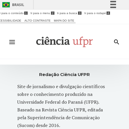
BRASIL
Ir para o conteúdo
1
Ir para o menu
2
Ir para a busca
3
Ir para o rodapé
4
Simplifique!
CESSIBILIDADE
ALTO CONTRASTE
MAPA DO SITE
Comunica BR
Participe
Acesso à informação
Legislação
Canais
Redação Ciência UFPR
Site de jornalismo e divulgação científicos
sobre o conhecimento produzido na
Universidade Federal do Paraná (UFPR).
Baseado na Revista Ciência UFPR, editada
pela Superintendência de Comunicação
(Sucom) desde 2016.