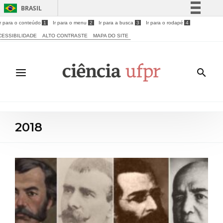
BRASIL
Ir para o conteúdo
1
Ir para o menu
2
Ir para a busca
3
Ir para o rodapé
4
Simplifique!
CESSIBILIDADE
ALTO CONTRASTE
MAPA DO SITE
Comunica BR
Participe
Acesso à informação
Legislação
Canais
2018