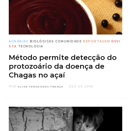
AGRÁRIAS
BIOLÓGICAS
COMUNIDADE
REPORTAGEM
REVI
STA
TECNOLOGIA
Método permite detecção do
protozoário da doença de
Chagas no açaí
POR
DEZ 23, 2018
ALINE FERNANDES FRANÇA