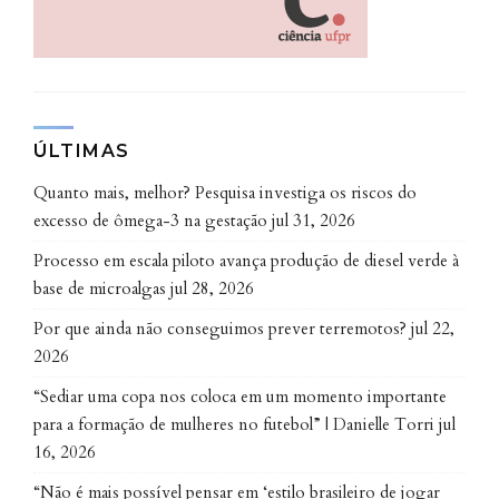
Vanete Soccol.
ÚLTIMAS
Quanto mais, melhor? Pesquisa investiga os riscos do
excesso de ômega-3 na gestação
jul 31, 2026
Processo em escala piloto avança produção de diesel verde à
base de microalgas
jul 28, 2026
A resistência do T. cruzi chamou atenção. “Chegamos
a conclusão de que o protozoário causador da doença
Por que ainda não conseguimos prever terremotos?
jul 22,
da região Amazônica é mais resistente tanto à
2026
temperatura quanto a concentrações de sanitizantes.
“Sediar uma copa nos coloca em um momento importante
Descobrimos que ele sobrevive 24 horas na bebida e,
para a formação de mulheres no futebol” | Danielle Torri
jul
no fruto, encontramos a presença por até 32 horas.
16, 2026
Tempo suficiente para permitir a contaminação por
“Não é mais possível pensar em ‘estilo brasileiro de jogar