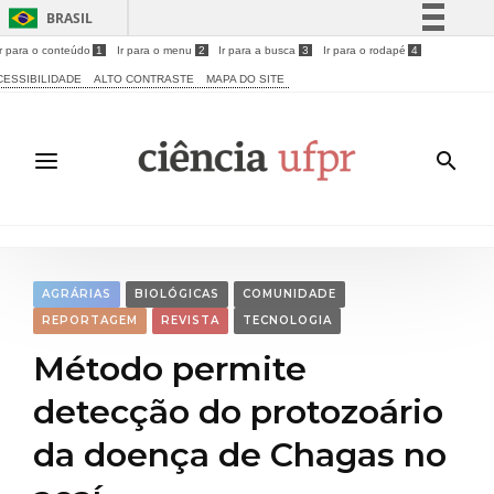
BRASIL
Ir para o conteúdo
1
Ir para o menu
2
Ir para a busca
3
Ir para o rodapé
4
Simplifique!
CESSIBILIDADE
ALTO CONTRASTE
MAPA DO SITE
Comunica BR
Participe
Acesso à informação
Legislação
Canais
AGRÁRIAS
BIOLÓGICAS
COMUNIDADE
REPORTAGEM
REVISTA
TECNOLOGIA
Método permite
detecção do protozoário
da doença de Chagas no