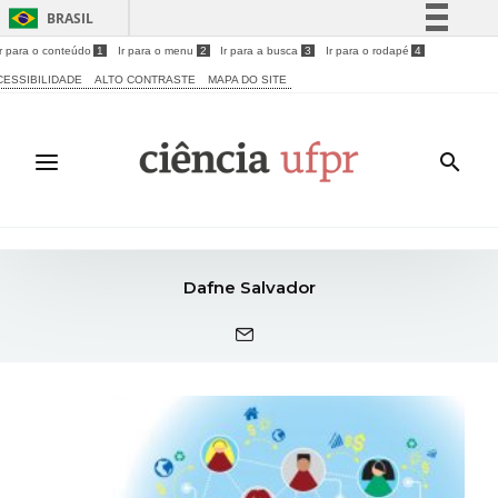
BRASIL
Ir para o conteúdo
1
Ir para o menu
2
Ir para a busca
3
Ir para o rodapé
4
Simplifique!
CESSIBILIDADE
ALTO CONTRASTE
MAPA DO SITE
Comunica BR
Participe
Acesso à informação
Legislação
Canais
Dafne Salvador