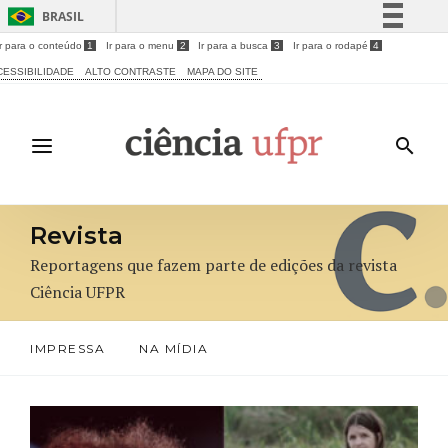
BRASIL
Ir para o conteúdo
1
Ir para o menu
2
Ir para a busca
3
Ir para o rodapé
4
Simplifique!
CESSIBILIDADE
ALTO CONTRASTE
MAPA DO SITE
Comunica BR
Participe
Acesso à informação
Legislação
Canais
Revista
Reportagens que fazem parte de edições da revista
Ciência UFPR
IMPRESSA
NA MÍDIA