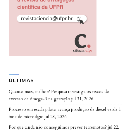
30/11
ECO – Espécie de morcego é reencontrada após mais
de um século (
leia
)
BONDE – Morcego: espécie rara é reencontrada no Sul
do Brasil após mais de um século sem registros
(
leia
)
28/11
PARANÁ FAZ CIÊNCIA – Ciência UFPR: Espécie rara de
morcego é reencontrada após mais de um século
ÚLTIMAS
sem registros (
leia
)
Quanto mais, melhor? Pesquisa investiga os riscos do
CORREIO DO LITORAL – Agricultura: resistência e
produção de saberes de mulheres camponesas e
excesso de ômega-3 na gestação
jul 31, 2026
quilombolas (
leia
)
Processo em escala piloto avança produção de diesel verde à
AERP – Morcego raro reaparece no Paraná um século
base de microalgas
jul 28, 2026
após ser registrado (
leia
)
Por que ainda não conseguimos prever terremotos?
jul 22,