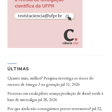
de caracol que só existe em arquipélago paranaense
(
leia
)
MARINGÁ.COM – Pesquisadores descobrem espécie
de caracol que só existe em arquipélago paranaense
(
leia
)
VEGAZETA – Pesquisadores da UFPR descobrem
espécie de molusco que só existe em arquipélago
paranaense (
leia
)
NOTÍCIA SUSTENTÁVEL – Pesquisadores descobrem
espécie de molusco que só existe em arquipélago
paranaense (
leia
)
ÚLTIMAS
Quanto mais, melhor? Pesquisa investiga os riscos do
excesso de ômega-3 na gestação
jul 31, 2026
Processo em escala piloto avança produção de diesel verde à
base de microalgas
jul 28, 2026
Por que ainda não conseguimos prever terremotos?
jul 22,