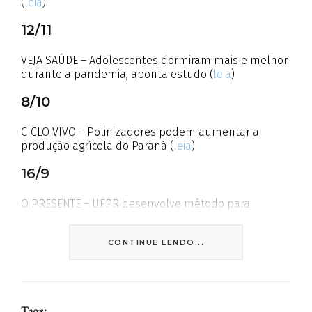
(
leia
)
12/11
VEJA SAÚDE – Adolescentes dormiram mais e melhor
durante a pandemia, aponta estudo (
leia
)
8/10
CICLO VIVO – Polinizadores podem aumentar a
produção agrícola do Paraná (
leia
)
16/9
O PRESENTE – UFPR desenvolve método para
detectar fraudes na composição do diesel (
leia
)
27/8
CONTINUE LENDO...
MEDICINA SA – Molécula de região pouco estudada
do DNA é ligada ao câncer de mama (
leia
)
Tags: