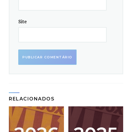
VEJA SAÚDE – Risco de morte por Covid-19 seria
menor em pessoas que já tiveram dengue (
leia
)
Site
4/3
REVISTA INTERTELAS – A retomada que não
funcionou: um alerta nos números da segunda onda
de covid-19 (
leia
)
5/2
CARTA CAMPINAS – Cloroquina pode matar células e
piorar estado de paciente com Covid-19, revela
estudo (
leia
)
RELACIONADOS
4/2
SIC NOTÍCIAS (PORTUGAL) – Estudo revela que
cloroquina provoca danos em vasos sanguíneos e
pode agravar a covid-19 (
leia
)