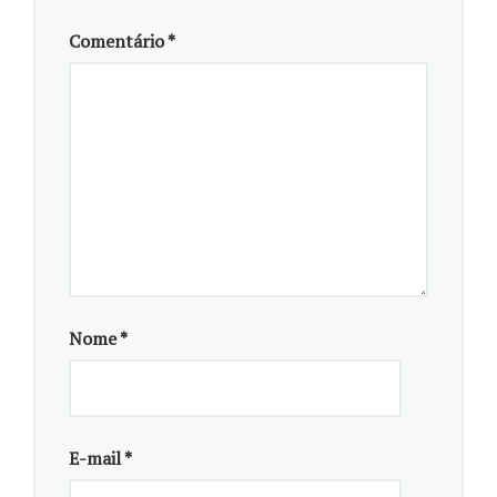
5/7
Comentário
*
CAPES – Covid-19: UFPR cria primeiro teste que
detecta três anticorpos (
leia
)
17/6
ANDIFES – UFPR – Método melhora previsão de
chuvas no Brasil para período que desafia
meteorologistas (
leia
)
27/4
NOTÍCIA SUSTENTÁVEL – Microalgas ajudam a tratar
efluente do etanol (
leia
)
Nome
*
26/4
NOVA CANA – Microalgas encapsuladas ajudam a
tratar vinhaça, aponta pesquisa da UFPR (
leia
)
E-mail
*
12/3