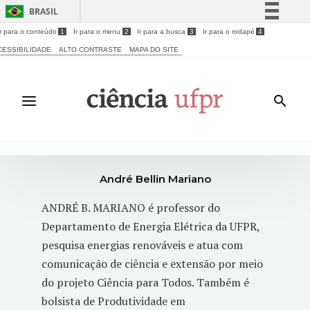
BRASIL
Ir para o conteúdo
1
Ir para o menu
2
Ir para a busca
3
Ir para o rodapé
4
Simplifique!
CESSIBILIDADE
ALTO CONTRASTE
MAPA DO SITE
Comunica BR
Participe
Acesso à informação
Legislação
Canais
André Bellin Mariano
ANDRÉ B. MARIANO é professor do
Departamento de Energia Elétrica da UFPR,
pesquisa energias renováveis e atua com
comunicação de ciência e extensão por meio
do projeto Ciência para Todos. Também é
bolsista de Produtividade em