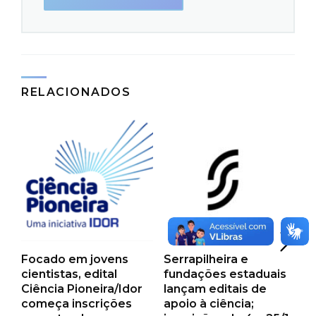
RELACIONADOS
Focado em jovens
Serrapilheira e
F
cientistas, edital
fundações estaduais
a
Ciência Pioneira/Idor
lançam editais de
p
começa inscrições
apoio à ciência;
p