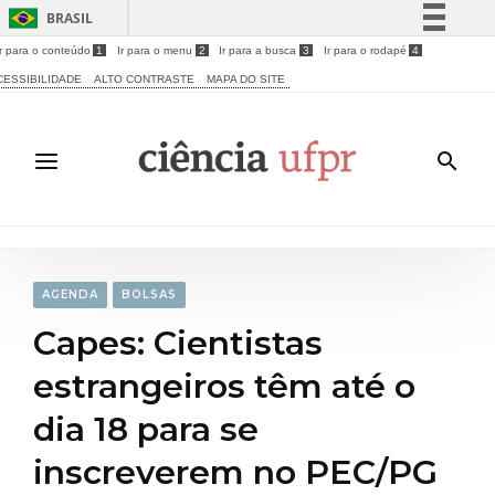
BRASIL
Ir para o conteúdo
1
Ir para o menu
2
Ir para a busca
3
Ir para o rodapé
4
Simplifique!
CESSIBILIDADE
ALTO CONTRASTE
MAPA DO SITE
Comunica BR
Participe
Acesso à informação
Legislação
Canais
AGENDA
BOLSAS
Capes: Cientistas
estrangeiros têm até o
dia 18 para se
inscreverem no PEC/PG