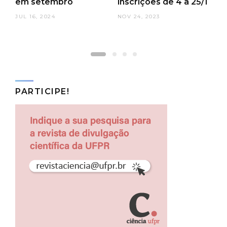
em setembro
inscrições de 4 a 25/1
d
c
JUL 16, 2024
NOV 24, 2023
P
NO
PARTICIPE!