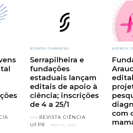
AGENDA
CHAMADAS
AGENDA
C
vens
Serrapilheira e
Fund
tal
fundações
Arauc
estaduais lançam
edita
editais de apoio à
proje
ições
ciência; inscrições
pesq
de 4 a 25/1
diagn
com 
CIA
REVISTA CIÊNCIA
POR
mama
UFPR
NOV 24, 2023