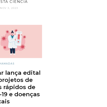
ISTA CIÊNCIA
NOV 3, 2023
HAMADAS
r lança edital
projetos de
s rápidos de
-19 e doenças
cais