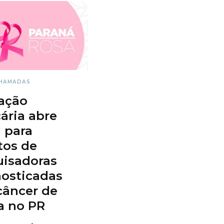
HAMADAS
ação
ária abre
l para
tos de
uisadoras
osticadas
câncer de
 no PR