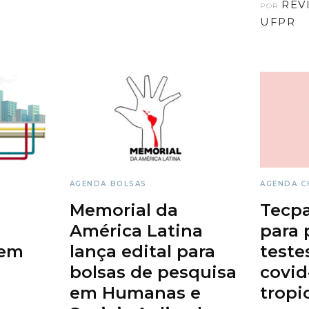
REV
POR
UFPR
AGENDA
BOLSAS
AGENDA
C
Memorial da
Tecpa
América Latina
para 
rem
lança edital para
teste
bolsas de pesquisa
covid
em Humanas e
tropi