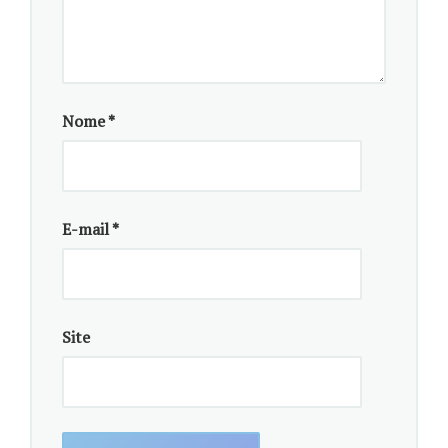
Antes dele, a premiada na categoria foi a
pesquisadora Luisa Massarani, também bolsista de
Produtividade em Pesquisa do CNPq e coordenadora
do Instituto Nacional de Comunicação Pública em
Nome
*
Ciência e Tecnologia, sediado na Fundação Oswaldo
Cruz, no Rio de Janeiro. Ela foi a vencedora da 36ª
edição, em 2016.
Com informações do
CNPq
.
E-mail
*
Site