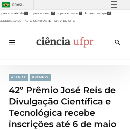
BRASIL
Ir para o conteúdo
1
Ir para o menu
2
Ir para a busca
3
Ir para o rodapé
4
Simplifique!
CESSIBILIDADE
ALTO CONTRASTE
MAPA DO SITE
Comunica BR
Participe
Acesso à informação
Legislação
Canais
AGENDA
PRÊMIOS
42º Prêmio José Reis de
Divulgação Científica e
Tecnológica recebe
inscrições até 6 de maio