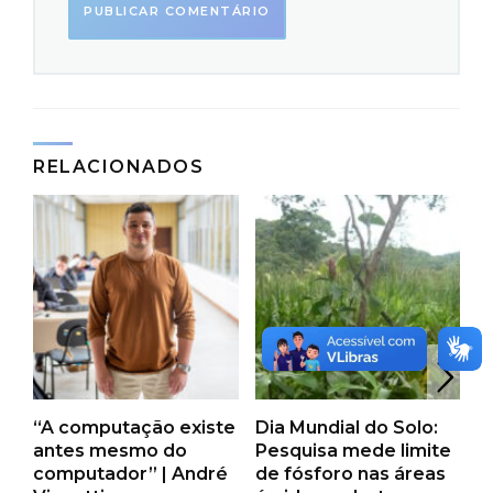
RELACIONADOS
“A computação existe
Dia Mundial do Solo:
“
antes mesmo do
Pesquisa mede limite
a
computador” | André
de fósforo nas áreas
u