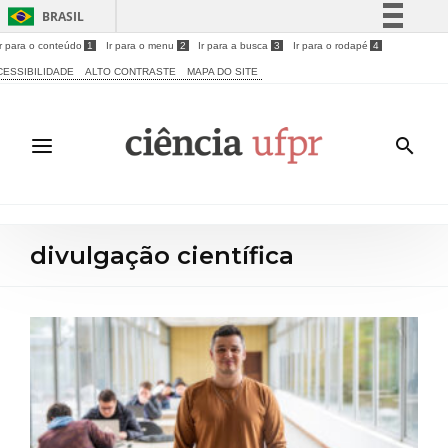
BRASIL
Ir para o conteúdo
1
Ir para o menu
2
Ir para a busca
3
Ir para o rodapé
4
Simplifique!
CESSIBILIDADE
ALTO CONTRASTE
MAPA DO SITE
Comunica BR
Participe
Acesso à informação
Legislação
Canais
divulgação científica