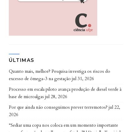
antígenos mais eficientes — em um universo de
milhões de sequências — exigiu da equipe de
pesquisadores uma longa investigação.
O processo começa na revisão da literatura científica
disponível e passa por recursos de bioinformática
(cruzamento e projeção de dados) e de técnicas como
ÚLTIMAS
a spot-synthesis, que permite a síntese simultânea de
peptídeos sobre membranas de celulose. Assim, é
Quanto mais, melhor? Pesquisa investiga os riscos do
possível encontrar mais rapidamente os epítopos,
excesso de ômega-3 na gestação
jul 31, 2026
que são a menor fração de molécula capaz de agir
Processo em escala piloto avança produção de diesel verde à
como antígeno, isto é, obter resposta imune. São eles
base de microalgas
jul 28, 2026
que servirão de base para o desenvolvimento de
Por que ainda não conseguimos prever terremotos?
jul 22,
terapias e de diagnósticos mais eficientes.
2026
Isso também está na proposta do projeto, já que ele
“Sediar uma copa nos coloca em um momento importante