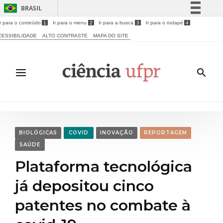
BRASIL
Ir para o conteúdo
1
Ir para o menu
2
Ir para a busca
3
Ir para o rodapé
4
Simplifique!
CESSIBILIDADE
ALTO CONTRASTE
MAPA DO SITE
Comunica BR
Participe
Acesso à informação
Legislação
Canais
BIOLÓGICAS
COVID
INOVAÇÃO
REPORTAGEM
SAÚDE
Plataforma tecnológica
já depositou cinco
patentes no combate à