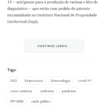
19 — antígenos para a produção de vacinas e kits de
diagnóstico — que estão com pedido de patente
encaminhado no Instituto Nacional de Propriedade
Intelectual (Inpi).
As inovações vão ao encontro da
proposta da plataforma tecnológica,
CONTINUE LENDO...
que é a de incorporar processos
científicos e industriais.
Tags:
Dessa forma, os produtos têm um caminho pré-
traçado da criação à produção (ou seja, entre ciência
2022
bioprocessos
biotecnologia
covid-19
e indústria) e é possível agir mais rapidamente para
crises sanitárias
endemias
pandemia
suprir uma alta demanda.
PPGEBB
saúde pública
GALERIA
|
Registros da rotina de engenheirar