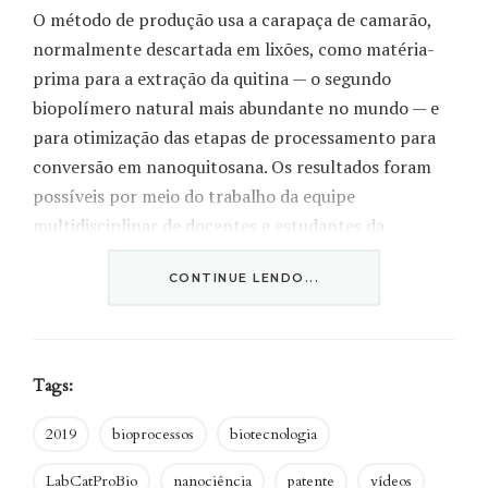
O método de produção usa a carapaça de camarão,
normalmente descartada em lixões, como matéria-
prima para a extração da quitina — o segundo
biopolímero natural mais abundante no mundo — e
para otimização das etapas de processamento para
conversão em nanoquitosana. Os resultados foram
possíveis por meio do trabalho da equipe
multidisciplinar de docentes e estudantes da
Universidade que atua em projetos relacionados ao
CONTINUE LENDO...
tema.
Tags:
“Buscamos desenvolver este material na
universidade por uma rota na qual não fosse
2019
bioprocessos
biotecnologia
preciso inserir novas etapas no processo
tradicional de obtenção da quitosana ou que
LabCatProBio
nanociência
patente
vídeos