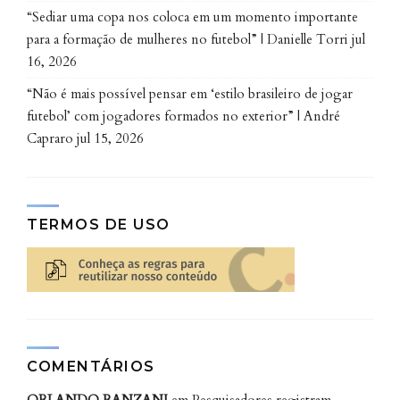
desenvolvimento sustentável. No Laboratório de
“Sediar uma copa nos coloca em um momento importante
Dispositivos Nanoestruturados da UPFR, localizado
para a formação de mulheres no futebol” | Danielle Torri
jul
em Curitiba e coordenado pela professora Lucimara
16, 2026
Stolz Roman, pesquisadores e alunos avaliam as
“Não é mais possível pensar em ‘estilo brasileiro de jogar
aplicações da nanoquitosana em células
futebol’ com jogadores formados no exterior” | André
fotovoltaicas.
Capraro
jul 15, 2026
“A ideia da nossa pesquisa é investigar as
propriedades óticas, morfológicas e elétricas e
correlacionar com o desempenho fotovoltaico. Ver o
TERMOS DE USO
que está beneficiando, como funciona o processo de
fotogeração de carga”, detalha a pesquisadora Luana
Cristina Wouk. Por ser um material multifuncional,
outras aplicações ainda podem ser exploradas.
Publicado originalmente no Portal da UFPR (www.ufpr.br).
COMENTÁRIOS