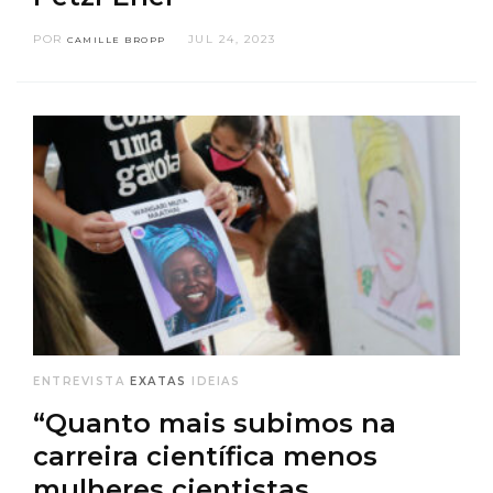
POR
JUL 24, 2023
CAMILLE BROPP
ENTREVISTA
EXATAS
IDEIAS
“Quanto mais subimos na
carreira científica menos
mulheres cientistas