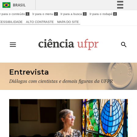
BRASIL
Ir para o conteúdo
1
Ir para o menu
2
Ir para a busca
3
Ir para o rodapé
4
Simplifique!
CESSIBILIDADE
ALTO CONTRASTE
MAPA DO SITE
Comunica BR
Participe
Acesso à informação
Legislação
Canais
Entrevista
Diálogos com cientistas e demais figuras da UFPR