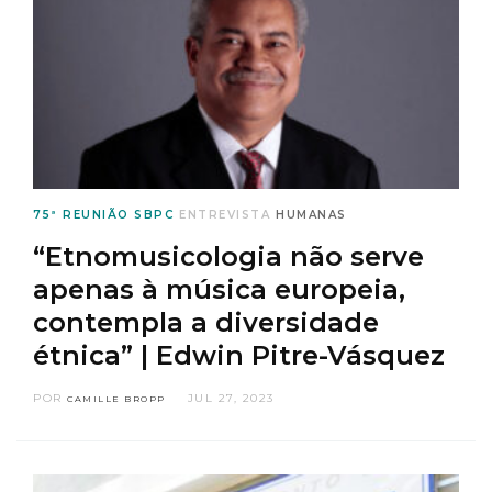
75ª REUNIÃO SBPC
ENTREVISTA
HUMANAS
“Etnomusicologia não serve
apenas à música europeia,
contempla a diversidade
étnica” | Edwin Pitre-Vásquez
POR
JUL 27, 2023
CAMILLE BROPP