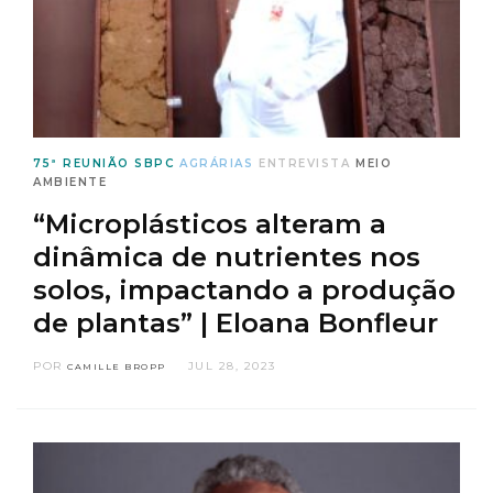
75ª REUNIÃO SBPC
AGRÁRIAS
ENTREVISTA
MEIO
AMBIENTE
“Microplásticos alteram a
dinâmica de nutrientes nos
solos, impactando a produção
de plantas” | Eloana Bonfleur
POR
JUL 28, 2023
CAMILLE BROPP