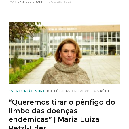
POR
JUL 25, 2023
CAMILLE BROPP
75ª REUNIÃO SBPC
BIOLÓGICAS
ENTREVISTA
SAÚDE
“Queremos tirar o pênfigo do
limbo das doenças
endêmicas” | Maria Luiza
Petzl-Erler