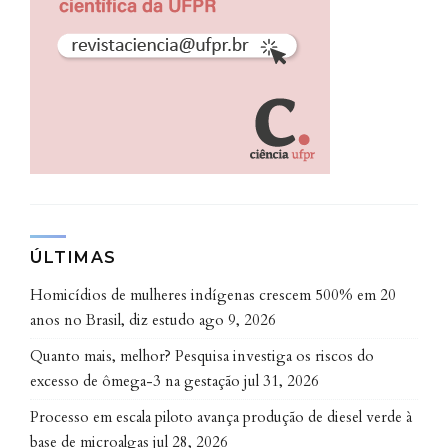
indígena no pleito de 2018 no Paraná. O modelo
sugerido aplica padrões espaciais a fim de viabilizar a
análise de um grupo como o dos indígenas, que é
pequeno na comparação com grandes centros
urbanos e estão dispersos no território brasileiro.
Como resultado, a pesquisa considerou que a
ausência da geografia eleitoral fundamenta um
“apagamento da diversidade” nos estudos, que
ÚLTIMAS
acabam desprezando realidades regionais dinâmicas e
complexas. No caso das terras indígenas, essa
Homicídios de mulheres indígenas crescem 500% em 20
realidade espacial é particularmente complexa,
anos no Brasil, diz estudo
ago 9, 2026
tendo em vista a constatação de um núcleo eleitoral
Quanto mais, melhor? Pesquisa investiga os riscos do
nas comunidades que demonstra abertura a
excesso de ômega-3 na gestação
jul 31, 2026
candidatos indígenas e outra situação, logo nos
Processo em escala piloto avança produção de diesel verde à
entornos, nas “zonas de transição brusca”, com o
base de microalgas
jul 28, 2026