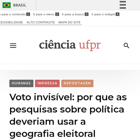
BRASIL
Ir para o conteúdo
1
Ir para o menu
2
Ir para a busca
3
Ir para o rodapé
4
Simplifique!
CESSIBILIDADE
ALTO CONTRASTE
MAPA DO SITE
Comunica BR
Participe
Acesso à informação
Legislação
Canais
HUMANAS
IMPRESSA
REPORTAGEM
Voto invisível: por que as
pesquisas sobre política
deveriam usar a
geografia eleitoral