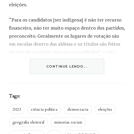
eleições.
“Para os candidatos [ser indígena] é não ter recurso
financeiro, não ter muito espaço dentro dos partidos,
preconceito. Geralmente os lugares de votação são
em escolas dentro das aldeias e os títulos são feitos
através de mutirões para as comunidades”, conta
Camila dos Santos e Silva, do povo Kaingang,
CONTINUE LENDO...
moradora da comunidade Kakane Porã, na periferia
de Curitiba (PR), e cocandidata a deputada estadual,
com proposta de mandato coletivo com outros
candidatos, na eleição mais recente.
Tags:
2023
ciência política
democracia
eleições
Essa dificuldade poderia ser abordada
nas pesquisas acadêmicas brasileiras,
geografia eleitoral
minorias sociais
tendo em vista que pesquisas