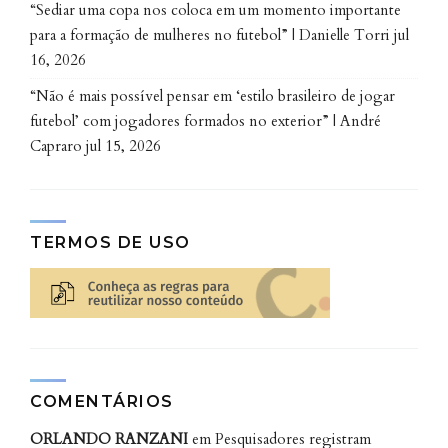
“Sediar uma copa nos coloca em um momento importante
preconceituosas sobre a origem da pandemia de
para a formação de mulheres no futebol” | Danielle Torri
jul
Covid-19.
16, 2026
”Tanto a explicação de que o vírus teria surgido dos
“Não é mais possível pensar em ‘estilo brasileiro de jogar
hábitos ‘repugnantes’ dos chineses, quanto a
futebol’ com jogadores formados no exterior” | André
acusação de que a China teria desenvolvido o vírus
Capraro
jul 15, 2026
em laboratório são reproduções desses mesmos
estereótipos, do perigo amarelo. Seja por serem sujos
e incivilizados, seja por serem dotados de uma
TERMOS DE USO
inteligência maligna, os chineses seguem
representando uma sabotagem iminente ao
Ocidente”, critica a autora do estudo.
COMENTÁRIOS
ORLANDO RANZANI
em
Pesquisadores registram