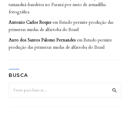
tamanduá-bandeira no Paraná por meio de armadilha
fotográfica
Antonio Carlos Roque
em
Estudo permite produção das
primeiras mudas de alfarroba do Brasil
Auro dos Santos Palomo Fernandes
em
Estudo permite
produção das primeiras mudas de alfarroba do Brasil
BUSCA
História oral e memória: um dilema
dentro da academia
De acordo com a professora do Departamento de
História da UFPR, Roseli Boschilia, que orientou a