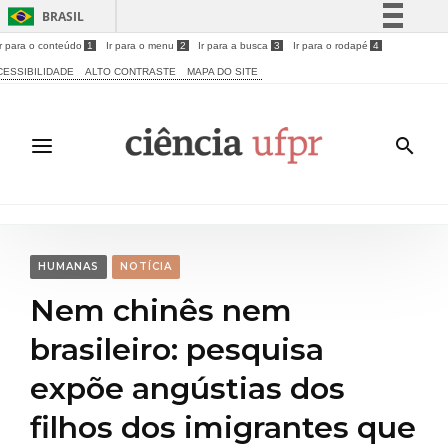
BRASIL
Ir para o conteúdo
1
Ir para o menu
2
Ir para a busca
3
Ir para o rodapé
4
Simplifique!
CESSIBILIDADE
ALTO CONTRASTE
MAPA DO SITE
Comunica BR
Participe
Acesso à informação
Legislação
Canais
HUMANAS
NOTÍCIA
Nem chinês nem
brasileiro: pesquisa
expõe angústias dos
filhos dos imigrantes que