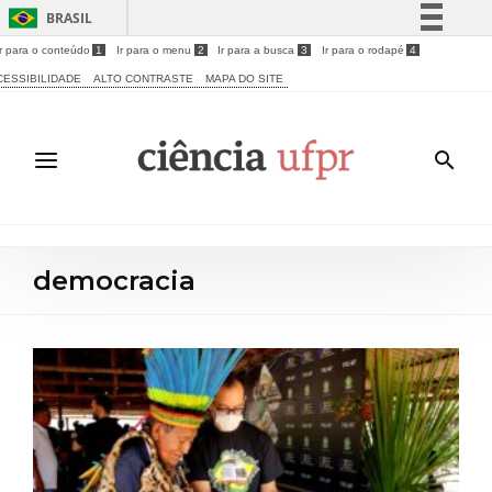
BRASIL
Ir para o conteúdo
1
Ir para o menu
2
Ir para a busca
3
Ir para o rodapé
4
Simplifique!
CESSIBILIDADE
ALTO CONTRASTE
MAPA DO SITE
Comunica BR
Participe
Acesso à informação
Legislação
Canais
democracia