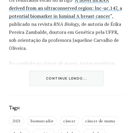
Os resultados estão no artigo “
A novel lncRNA
derived from an ultraconserved region: lnc-uc.147, a
potential biomarker in luminal A breast cancer
“,
publicado na revista
RNA Biology
, de autoria de Érika
Pereira Zambalde, doutora em Genética pela UFPR,
sob orientação da professora Jaqueline Carvalho de
Oliveira.
No combate ao câncer de mama, testes genéticos
auxiliam na escolha do método mais adequado para o
tratamento. Porém, esses testes envolvem uma parte
CONTINUE LENDO...
do DNA que corresponde a apenas 2% de toda a
nossa informação genética.
Tags:
2021
biomarcador
câncer
câncer de mama