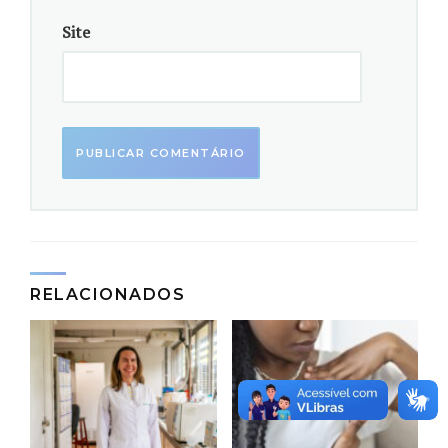
ultraconservadas (UCRs), que, no decorrer da
Site
evolução, mantiveram a estrutura em humanos e em
outros animais, como ratos e camundongos.
Como as moléculas dessas regiões não atuam na
produção de proteínas, elas eram consideradas “DNA
lixo” (em inglês, “trash DNA” ou “junk DNA”) e não
eram analisadas mais profundamente.
Outros estudos já trouxeram o papel das UCRs em
processos celulares, metabolismo, resistência a
RELACIONADOS
medicamentos e progressão de cânceres. Porém, pela
primeira vez, um grupo de pesquisa estudou a fundo
todas as moléculas ultraconservadas no câncer de
mama.
O primeiro passo foi buscar em bancos de dados