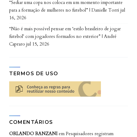
“Sediar uma copa nos coloca em um momento importante
para a formação de mulheres no futebol” | Danielle Torri
jul
“Quando a gente olha para um grupo que atualmente
16, 2026
é classificado como mais fácil de tratar, ainda há
“Não é mais possível pensar em ‘estilo brasileiro de jogar
pacientes que evoluem mal. O estudo dessa nova
futebol’ com jogadores formados no exterior” | André
molécula pode ajudar a identificar esses pacientes no
Capraro
jul 15, 2026
momento do diagnóstico e servir como um marcador
complementar aos que já existem”, destaca a
professora Jaqueline.
TERMOS DE USO
“A análise da molécula pode ser usada
para separar pacientes com câncer
menos ou mais agressivo. Isso auxilia
no tratamento, pois poderíamos
poupá-los da quimioterapia, o que
COMENTÁRIOS
aumenta a qualidade de vida”,
completa Érika.
ORLANDO RANZANI
em
Pesquisadores registram