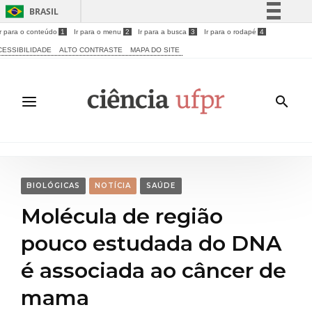
BRASIL
Ir para o conteúdo
1
Ir para o menu
2
Ir para a busca
3
Ir para o rodapé
4
Simplifique!
CESSIBILIDADE
ALTO CONTRASTE
MAPA DO SITE
Comunica BR
Participe
Acesso à informação
Legislação
Canais
BIOLÓGICAS
NOTÍCIA
SAÚDE
Molécula de região
pouco estudada do DNA
é associada ao câncer de
mama