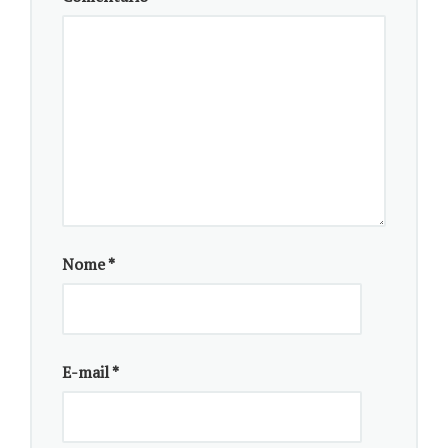
Nome
*
Infográfico: Juliana Barbosa/Aspec/SCB UFPR
E-mail
*
As pesquisadoras buscaram outras partes do material
genético que poderiam influenciar os tumores. Foi
quando elas iniciaram o estudo das regiões