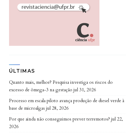
atua nas células tumorais.
“A molécula tem função no controle da taxa de
crescimento e morte das células. Quando ela é
encontrada em maior quantidade, o câncer do
paciente é mais agressivo”, explica Érika.
Descoberta abre possibilidades para
indicação de tratamento
ÚLTIMAS
Quanto mais, melhor? Pesquisa investiga os riscos do
No momento do diagnóstico, os tumores de mama
excesso de ômega-3 na gestação
jul 31, 2026
são classificados para direcionar o tratamento mais
adequado. O achado sobre a Lnc-uc.147 é promissor,
Processo em escala piloto avança produção de diesel verde à
pois pode modificar os parâmetros de classificação
base de microalgas
jul 28, 2026
atuais. Casos que hoje são considerados como de fácil
Por que ainda não conseguimos prever terremotos?
jul 22,
tratamento podem evoluir para malignidade, devido
2026
à presença dessa molécula.