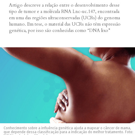
Artigo descreve a relação entre o desenvolvimento desse
tipo de tumor e a molécula RNA Lnc-uc.147, encontrada
em uma das regiões ultraconservadas (UCRs) do genoma
humano. Em tese, o material das UCRs não têm expressão
genética, por isso são conhecidas como “DNA lixo”
Conhecimento sobre a influência genética ajuda a mapear o câncer de mama,
que depende dessa classificação para a indicação do melhor tratamento. Foto: