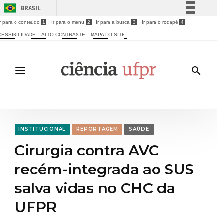
BRASIL
Ir para o conteúdo
1
Ir para o menu
2
Ir para a busca
3
Ir para o rodapé
4
Simplifique!
CESSIBILIDADE
ALTO CONTRASTE
MAPA DO SITE
Comunica BR
Participe
Acesso à informação
Legislação
Canais
INSTITUCIONAL
REPORTAGEM
SAÚDE
Cirurgia contra AVC
recém-integrada ao SUS
salva vidas no CHC da
UFPR