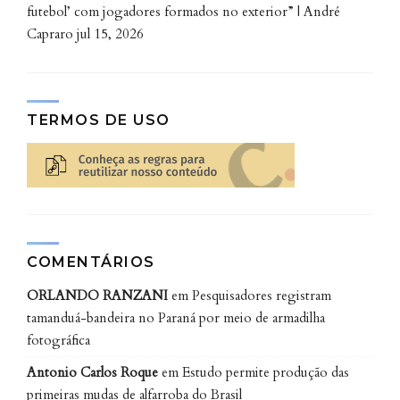
futebol’ com jogadores formados no exterior” | André
serão os resultados.
Capraro
jul 15, 2026
“O limite para realização do procedimento é de 24
horas após o início dos sintomas, havendo uma
consideração técnica importante: ele só pode ser
TERMOS DE USO
feito em vasos sanguíneos de grande calibre, pois o
cateter não alcança os vasos menores”.
Sem acesso à trombectomia mecânica, pacientes que
não conseguem atendimento dentro da janela de
quatro horas e meia acabam ficando sem tratamento.
COMENTÁRIOS
“Nesses casos nos restava apenas adotar medidas
ORLANDO RANZANI
em
Pesquisadores registram
para evitar um novo AVC, administrando medicações
tamanduá-bandeira no Paraná por meio de armadilha
preventivas”, complementa Scavasine.
fotográfica
Atualmente, a cada nove pacientes tratados com
Antonio Carlos Roque
em
Estudo permite produção das
trombólise endovenosa, apenas um consegue
primeiras mudas de alfarroba do Brasil