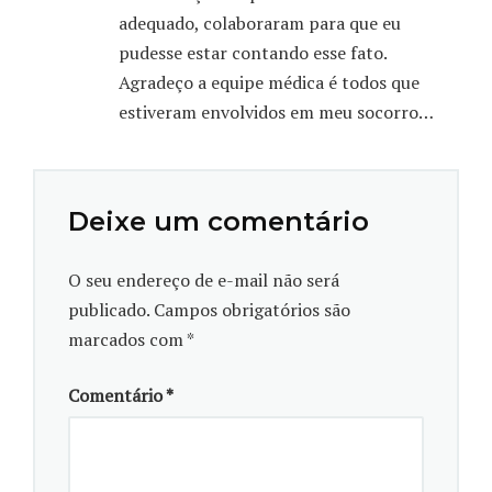
vidas e reduzir sequelas”, alerta a neurorradiologista
adequado, colaboraram para que eu
intervencionista do CHC, Luana Maranha Gatto.
pudesse estar contando esse fato.
Agradeço a equipe médica é todos que
GALERIA
|
Cada minuto conta contra o AVC
estiveram envolvidos em meu socorro…
Deixe um comentário
O seu endereço de e-mail não será
publicado.
Campos obrigatórios são
marcados com
*
Comentário
*