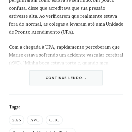
perguntaram como estava se sentindo. Um pouco
confusa, disse que acreditava que sua pressão
estivesse alta. Ao verificarem que realmente estava
fora do normal, as colegas a levaram até uma Unidade
de Pronto Atendimento (UPA).
Com a chegada à UPA, rapidamente perceberam que
Marise estava sofrendo um acidente vascular cerebral
(AVC). “Minha boca estava torta e, quando meu
documento caiu no chão, tentei pegá-lo e não
consegui, estava sem forças no braço direito.” Ao
CONTINUE LENDO...
informar os médicos sobre os sintomas, novos testes
foram realizados. “A médica pediu que eu levantasse
os braços, sorrisse e falasse. Percebi que minha língua
Tags:
estava enrolada.”
2025
AVC
CHC
A partir daquele momento, começou uma corrida