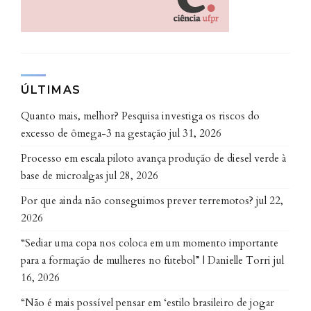
Valéria Scavasine.
“O tratamento não é indicado para
pacientes que passaram por uma
ÚLTIMAS
cirurgia extensa recentemente e têm
risco de sangramento, para aqueles
Quanto mais, melhor? Pesquisa investiga os riscos do
que sofreram traumatismo craniano
excesso de ômega-3 na gestação
jul 31, 2026
ou infarto há pouco tempo, ou para
Processo em escala piloto avança produção de diesel verde à
pessoas que tomam medicamentos
base de microalgas
jul 28, 2026
para afinar o sangue. E é justamente
Por que ainda não conseguimos prever terremotos?
jul 22,
para cobrir essas limitações que a
2026
trombectomia mecânica se torna
fundamental”, explica a médica.
“Sediar uma copa nos coloca em um momento importante
para a formação de mulheres no futebol” | Danielle Torri
jul
16, 2026
Gatto acrescenta que quanto mais cedo a
“Não é mais possível pensar em ‘estilo brasileiro de jogar
trombectomia mecânica for realizada, melhores