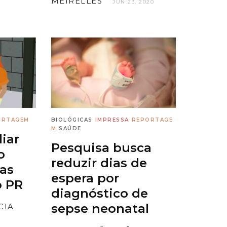
MEIRELLES
JUN 23, 2020
ORTAGEM
BIOLÓGICAS
IMPRESSA
REPORTAGE
M
SAÚDE
liar
Pesquisa busca
o
reduzir dias de
as
espera por
o PR
diagnóstico de
sepse neonatal
CIA