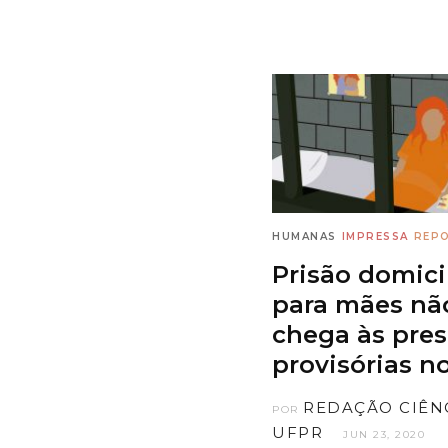
HUMANAS
IMPRESSA
REP
Prisão domici
para mães nã
chega às pres
provisórias n
REDAÇÃO CIÊN
POR
UFPR
JUN 23, 2020