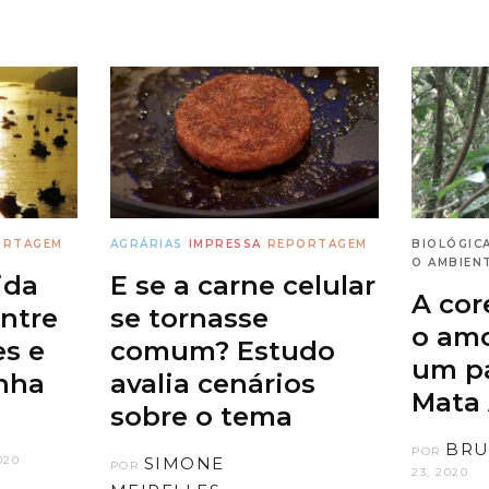
ORTAGEM
AGRÁRIAS
IMPRESSA
REPORTAGEM
BIOLÓGIC
O AMBIEN
ida
E se a carne celular
A cor
ntre
se tornasse
o amo
es e
comum? Estudo
um p
nha
avalia cenários
Mata 
sobre o tema
BRU
POR
020
SIMONE
POR
23, 2020