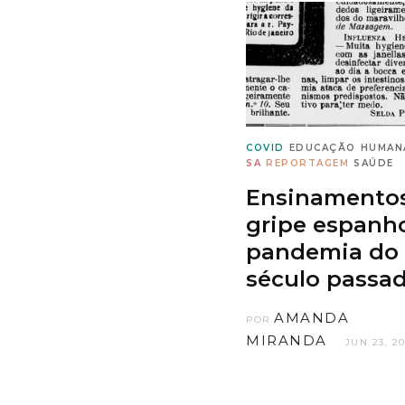
COVID
EDUCAÇÃO
HUMAN
SA
REPORTAGEM
SAÚDE
Ensinamento
gripe espanho
pandemia do
século passa
AMANDA
POR
MIRANDA
JUN 23, 2