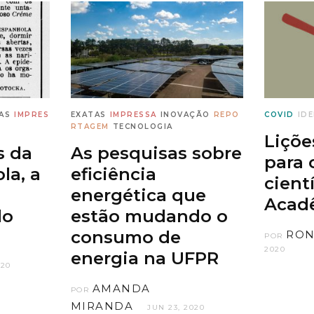
AS
IMPRES
EXATAS
IMPRESSA
INOVAÇÃO
REPO
COVID
IDE
RTAGEM
TECNOLOGIA
Liçõe
s da
As pesquisas sobre
para 
la, a
eficiência
cientí
energética que
Acad
do
estão mudando o
consumo de
RON
POR
2020
energia na UFPR
020
AMANDA
POR
MIRANDA
JUN 23, 2020