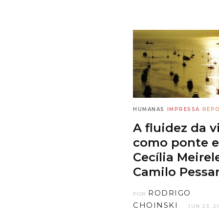
HUMANAS
IMPRESSA
REP
A fluidez da v
como ponte e
Cecília Meirel
Camilo Pessa
RODRIGO
POR
CHOINSKI
JUN 23, 2