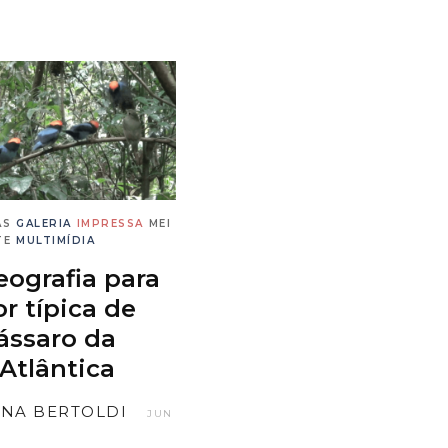
AS
GALERIA
IMPRESSA
MEI
TE
MULTIMÍDIA
eografia para
r típica de
ássaro da
Atlântica
NA BERTOLDI
JUN