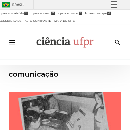
BRASIL
Ir para o conteúdo
1
Ir para o menu
2
Ir para a busca
3
Ir para o rodapé
4
Simplifique!
CESSIBILIDADE
ALTO CONTRASTE
MAPA DO SITE
Comunica BR
Participe
Acesso à informação
Legislação
Canais
comunicação