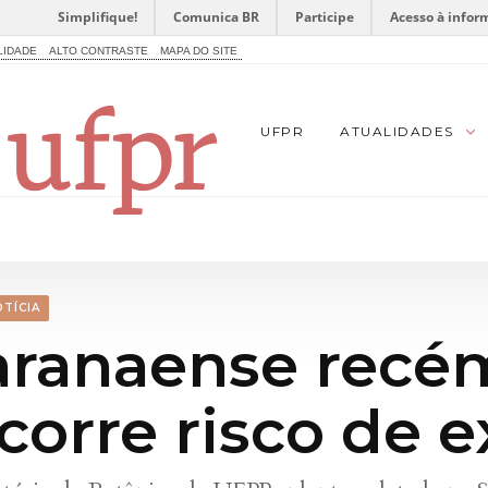
Simplifique!
Comunica BR
Participe
Acesso à infor
LIDADE
ALTO CONTRASTE
MAPA DO SITE
UFPR
ATUALIDADES
TÍCIA
aranaense recé
corre risco de e