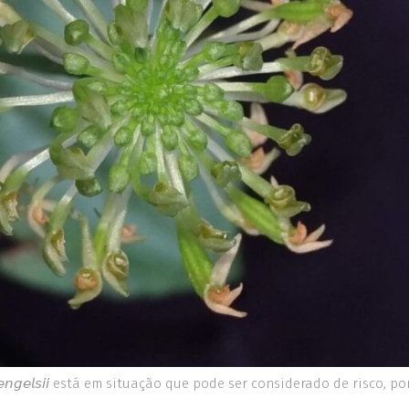
𝘦𝘯𝘨𝘦𝘭𝘴𝘪𝘪 está em situação que pode ser considerado de risco,