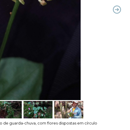
o de guarda-chuva, com flores dispostas em círculo