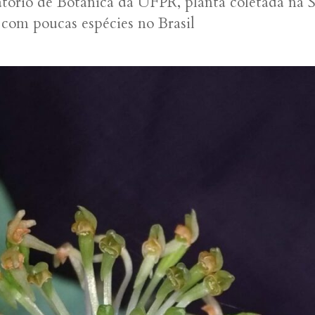
atório de Botânica da UFPR, planta coletada na 
 com poucas espécies no Brasil