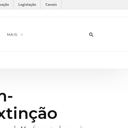
mação
Legislação
Canais
MAIS
m-
xtinção