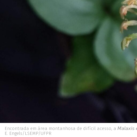
Encontrada em área montanhosa de difícil acesso, a 𝘔𝘢𝘭𝘢𝘹𝘪𝘴 
E. Engels/LSEMP/UFPR