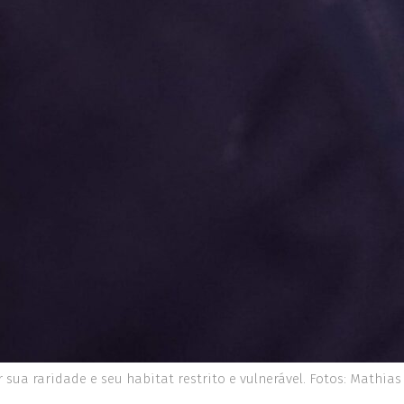
 por sua raridade e seu habitat restrito e vulnerável. Fotos: Mathias