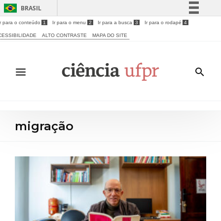
BRASIL
Ir para o conteúdo
1
Ir para o menu
2
Ir para a busca
3
Ir para o rodapé
4
Simplifique!
CESSIBILIDADE
ALTO CONTRASTE
MAPA DO SITE
Comunica BR
Participe
Acesso à informação
Legislação
Canais
migração