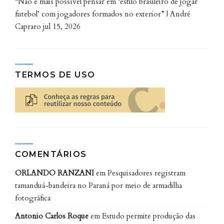
“Não é mais possível pensar em ‘estilo brasileiro de jogar
plásticas, que podem permanecer no ambiente por
futebol’ com jogadores formados no exterior” | André
séculos. “Uma vez no oceano esses plásticos podem
Capraro
jul 15, 2026
ser ingeridos por organismos marinhos maiores,
como peixes, tartarugas, aves e mamíferos marinhos,
e podem sofrer degradação, fragmentando-se em
pedaços menores, gerando o que chamamos de
TERMOS DE USO
microplásticos”, explica a docente Renata.
COMENTÁRIOS
ORLANDO RANZANI
em
Pesquisadores registram
tamanduá-bandeira no Paraná por meio de armadilha
fotográfica
Antonio Carlos Roque
em
Estudo permite produção das