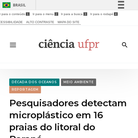
BRASIL
Ir para o conteúdo
1
Ir para o menu
2
Ir para a busca
3
Ir para o rodapé
4
Simplifique!
CESSIBILIDADE
ALTO CONTRASTE
MAPA DO SITE
Comunica BR
Participe
Acesso à informação
Legislação
Canais
DÉCADA DOS OCEANOS
MEIO AMBIENTE
REPORTAGEM
Pesquisadores detectam
microplástico em 16
praias do litoral do