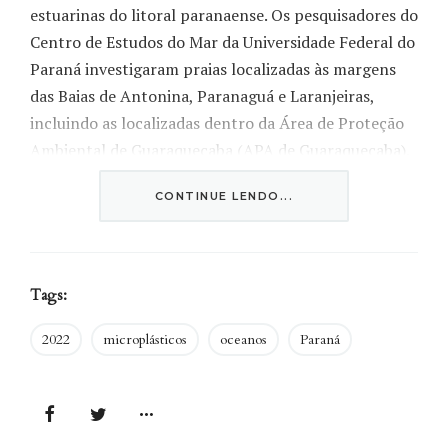
estuarinas do litoral paranaense. Os pesquisadores do
Centro de Estudos do Mar da Universidade Federal do
Paraná investigaram praias localizadas às margens
das Baias de Antonina, Paranaguá e Laranjeiras,
incluindo as localizadas dentro da Área de Proteção
Ambiental de Guaraqueçaba (APA de Guaraqueçaba).
CONTINUE LENDO...
Os microplásticos foram encontrados
em 16 das 19 praias estudadas (veja a
lista mais abaixo). Foram registrados
Tags:
389 itens – 63% eram espumas, como o
isopor por exemplo, e 14% fragmentos
2022
microplásticos
oceanos
Paraná
de produtos feitos de plástico.
As coletas foram realizadas ao longo de duas
semanas no final de 2020 e todas as análises