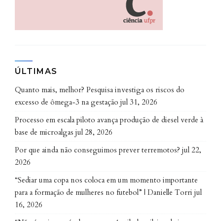
investigados em trabalhos futuros.”, comenta
Mateus.
Por que isso importa?
O plástico tornou-se popular no Brasil na década de
ÚLTIMAS
1950, mas a produção em larga escala trouxe graves
Quanto mais, melhor? Pesquisa investiga os riscos do
impactos ambientais. O Brasil é um dos maiores
excesso de ômega-3 na gestação
jul 31, 2026
produtores de lixo plástico do mundo,
com
Processo em escala piloto avança produção de diesel verde à
aproximadamente 11,3 milhões de toneladas
base de microalgas
jul 28, 2026
descartadas por ano, de acordo com a World Wildlife
Fund (WWF)
. O destino incorreto gera poluição em
Por que ainda não conseguimos prever terremotos?
jul 22,
oceanos, rios e solos, com impacto direto para a
2026
fauna e a flora.
“Sediar uma copa nos coloca em um momento importante
para a formação de mulheres no futebol” | Danielle Torri
jul
Os grandes vilões são os produtos plásticos de uso
16, 2026
único, como embalagens descartáveis e sacolinhas