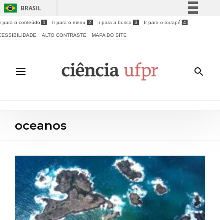
BRASIL
Ir para o conteúdo
1
Ir para o menu
2
Ir para a busca
3
Ir para o rodapé
4
Simplifique!
CESSIBILIDADE
ALTO CONTRASTE
MAPA DO SITE
Comunica BR
Participe
Acesso à informação
Legislação
Canais
oceanos