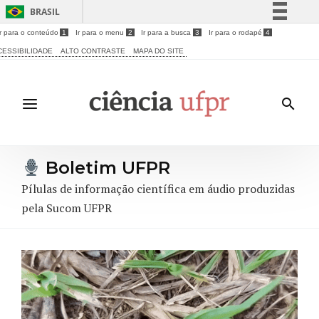
BRASIL
Ir para o conteúdo
1
Ir para o menu
2
Ir para a busca
3
Ir para o rodapé
4
Simplifique!
CESSIBILIDADE
ALTO CONTRASTE
MAPA DO SITE
Comunica BR
Participe
Acesso à informação
Legislação
Canais
Boletim UFPR
Pílulas de informação científica em áudio produzidas
pela Sucom UFPR