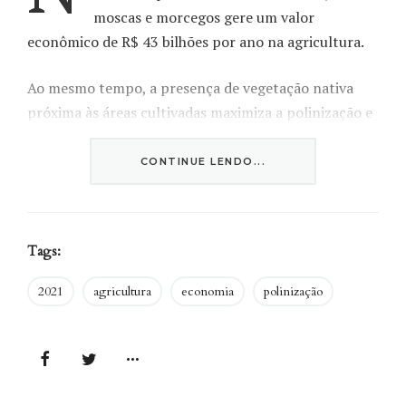
moscas e morcegos gere um valor
econômico de R$ 43 bilhões por ano na agricultura.
Ao mesmo tempo, a presença de vegetação nativa
próxima às áreas cultivadas maximiza a polinização e
melhora a produtividade e a manutenção da cultura
agrícola.
CONTINUE LENDO...
Em
artigo publicado na revista
Environmental Science
& Technology
, pesquisadores mapearam, pela
Tags:
primeira vez, a importância dos polinizadores para
uma agricultura sustentável nos municípios
2021
agricultura
economia
polinização
brasileiros.
O estudo envolveu vinte e um colaboradores do
Programa SinBiose/CNPq (Centro de Síntese em
Biodiversidade e Serviços Ecossistêmicos) e contou