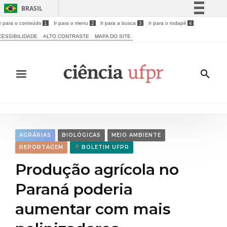
BRASIL
Ir para o conteúdo
1
Ir para o menu
2
Ir para a busca
3
Ir para o rodapé
4
Simplifique!
CESSIBILIDADE
ALTO CONTRASTE
MAPA DO SITE
Comunica BR
Participe
Acesso à informação
Legislação
Canais
AGRÁRIAS
BIOLÓGICAS
MEIO AMBIENTE
REPORTAGEM
BOLETIM UFPR
Produção agrícola no
Paraná poderia
aumentar com mais