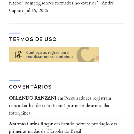
futebol’ com jogadores formados no exterior” | André
Capraro
jul 15, 2026
TERMOS DE USO
COMENTÁRIOS
ORLANDO RANZANI
em
Pesquisadores registram
tamanduá-bandeira no Paraná por meio de armadilha
fotográfica
Mapa do Estado do Paraná mostrando a relação entre demanda por
recuperação de áreas de Área de Preservação Permanente e
Antonio Carlos Roque
em
Estudo permite produção das
Reserva Legal e a demanda por polinização. Arte: Juliana Barbosa,
com informações do Programa SinBiose/CNPq
primeiras mudas de alfarroba do Brasil