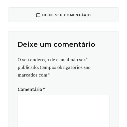
com a participação das professoras Isabela Galarda
Varassin e Marcia Cristina Mendes Marques, do
DEIXE SEU COMENTÁRIO
Departamento de Botânica da UFPR. “Esse
mapeamento associou as demandas de restauração,
aliando um serviço ecossistêmico, que é a polinização,
Deixe um comentário
à conservação e restauração de áreas degradadas”,
explica a professora Isabela.
O seu endereço de e-mail não será
publicado.
Campos obrigatórios são
marcados com
*
Comentário
*