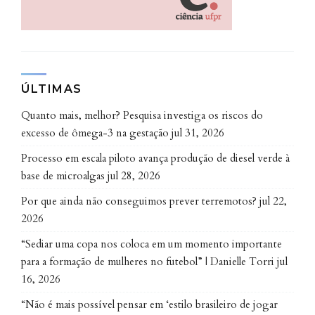
contidas em cada propriedade). De acordo com os
dados da pesquisa, cerca de 1,7 milhão de hectares
precisam ser restaurados no Paraná para obedecer
aos critérios legais.
ÚLTIMAS
Conscientizar agricultores da
importância da polinização é ainda
Quanto mais, melhor? Pesquisa investiga os riscos do
um desafio
excesso de ômega-3 na gestação
jul 31, 2026
Processo em escala piloto avança produção de diesel verde à
Com os dados divulgados, é possível estabelecer
base de microalgas
jul 28, 2026
contatos com o setor produtivo, para esclarecer os
Por que ainda não conseguimos prever terremotos?
jul 22,
benefícios da polinização. Essa é preocupação
2026
recente entre os agricultores, conforme relata a
professora Isabela. “Esperamos aliar o conhecimento
“Sediar uma copa nos coloca em um momento importante
científico à demanda existente na produção. É uma
para a formação de mulheres no futebol” | Danielle Torri
jul
16, 2026
via de mão dupla bem interessante”.
“Não é mais possível pensar em ‘estilo brasileiro de jogar