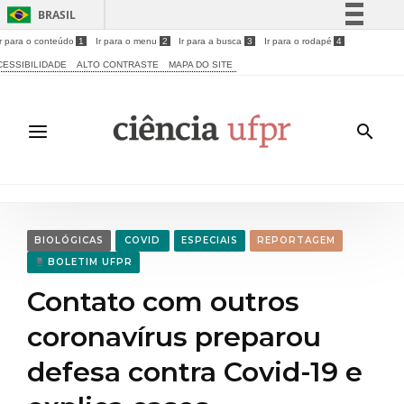
BRASIL
Ir para o conteúdo
1
Ir para o menu
2
Ir para a busca
3
Ir para o rodapé
4
Simplifique!
CESSIBILIDADE
ALTO CONTRASTE
MAPA DO SITE
Comunica BR
Participe
Acesso à informação
Legislação
Canais
BIOLÓGICAS
COVID
ESPECIAIS
REPORTAGEM
BOLETIM UFPR
Contato com outros
coronavírus preparou
defesa contra Covid-19 e