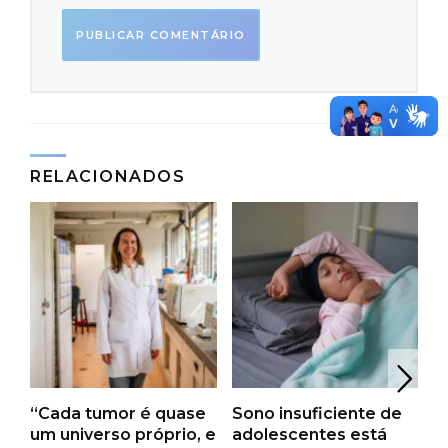
RELACIONADOS
O estudo mostrou que a presença do HLA-B*15:01
“Cada tumor é quase
Sono insuficiente de
R
diminui em cerca de 2,4 vezes as chances de
um universo próprio, e
adolescentes está
a