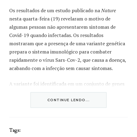
Os resultados de um estudo publicado na
Nature
nesta quarta-feira (19) revelaram o motivo de
algumas pessoas não apresentarem sintomas de
Covid-19 quando infectadas. Os resultados
mostraram que a presença de uma variante genética
prepara o sistema imunológico para combater
rapidamente o vírus Sars-Cov-2, que causa a doença,
acabando com a infecção sem causar sintomas.
A variante foi identificada em um conjunto de genes
que regula nosso sistema de defesa, chamado HLA
(do inglês,
Human Leukocyte Antigen
). Quando temos
CONTINUE LENDO...
uma infecção, esses genes são capazes de guardar
cópias de partes de vírus, bactérias ou protozoários,
formando uma memória imunológica que permite
Tags:
que as células T, uma de nossas células de defesa,