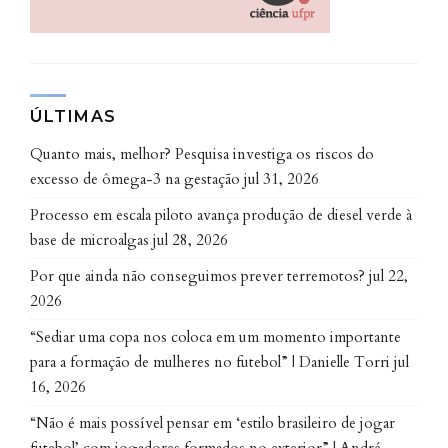
Augusto explica que foi dessa dificuldade que surgiu a
ideia de trabalhar com um registro de doadores de
medula óssea existente nos Estados Unidos, que já
contava com dados genéticos, já que o HLA também
ÚLTIMAS
tem um papel importante nos casos de rejeição de
transplantes. Essas pessoas foram convidadas a
Quanto mais, melhor? Pesquisa investiga os riscos do
baixar um aplicativo pelo qual compartilhavam
excesso de ômega-3 na gestação
jul 31, 2026
resultados de testes para Covid-19 e relatavam se
Processo em escala piloto avança produção de diesel verde à
haviam tido algum sintoma.
base de microalgas
jul 28, 2026
Por que ainda não conseguimos prever terremotos?
jul 22,
O estudo analisou quase 30 mil voluntários que
2026
baixaram o aplicativo, dentre os quais 1.428
reportaram testagem positiva para a infeção. Foi a
“Sediar uma copa nos coloca em um momento importante
análise dos dados genéticos desse grupo que permitiu
para a formação de mulheres no futebol” | Danielle Torri
jul
identificar a correlação entre os casos assintomáticos
16, 2026
e a presença do HLA-B*15:01.
“Não é mais possível pensar em ‘estilo brasileiro de jogar