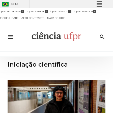
BRASIL
Ir para o conteúdo
1
Ir para o menu
2
Ir para a busca
3
Ir para o rodapé
4
Simplifique!
CESSIBILIDADE
ALTO CONTRASTE
MAPA DO SITE
Comunica BR
Participe
Acesso à informação
Legislação
Canais
iniciação científica