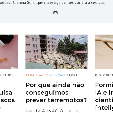
odcast Ciência Suja, que investiga crimes contra a ciência.
S
SAÚDE
ATUALIDADES
CIÊNCIAS
TERRA
BIOLÓGIC
Por que ainda não
Formi
uisa
conseguimos
IA e 
iscos
prever terremotos?
cient
e
intel
LIVIA INACIO
POR
JUL 22,