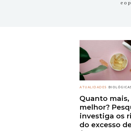
e o p
ATUALIDADES
BIOLÓGICA
Quanto mais,
melhor? Pesq
investiga os r
do excesso d