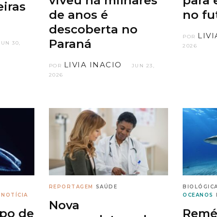
viveu há milhares
para 
eiras
de anos é
no fu
descoberta no
LIV
POR
Paraná
JUN 30,
2026
LIVIA INACIO
POR
JUN 23,
2026
REPORTAGEM
SAÚDE
BIOLÓGIC
NOTÍCIA
OCEANOS
Nova
po de
Remé