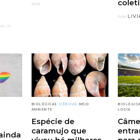
colet
2026
LIV
POR
JUL 31,
BIOLÓGICAS
CIÊNCIAS
MEIO
BIOLÓGIC
AMBIENTE
LOGIA
Espécie de
Câmer
caramujo que
entr
ainda