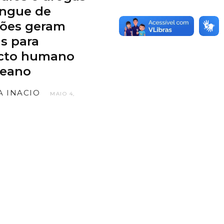
angue de
rões geram
as para
cto humano
ceano
IA INACIO
MAIO 4,