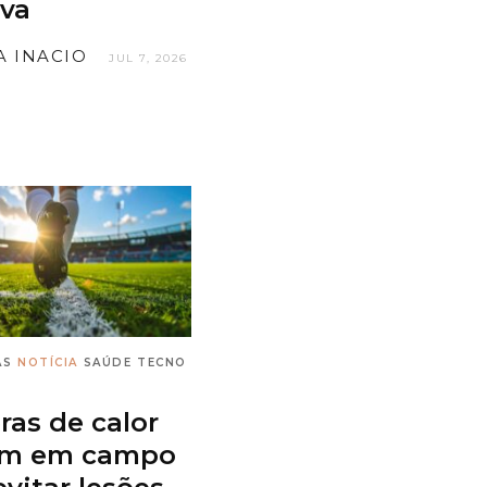
iva
IA INACIO
JUL 7, 2026
AS
NOTÍCIA
SAÚDE
TECNO
as de calor
am em campo