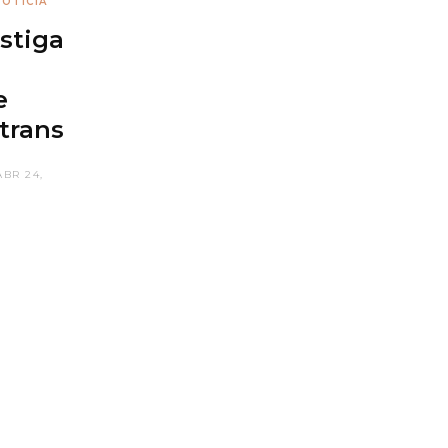
OTÍCIA
stiga
e
trans
ABR 24,