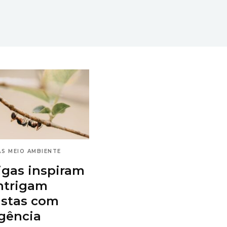
AS
MEIO AMBIENTE
gas inspiram
intrigam
istas com
igência