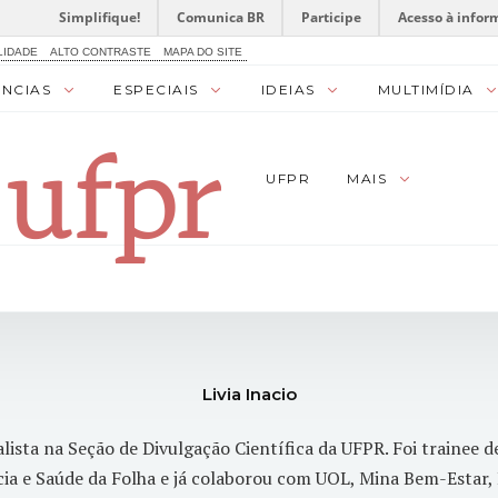
Simplifique!
Comunica BR
Participe
Acesso à infor
LIDADE
ALTO CONTRASTE
MAPA DO SITE
ÊNCIAS
ESPECIAIS
IDEIAS
MULTIMÍDIA
UFPR
MAIS
Livia Inacio
lista na Seção de Divulgação Científica da UFPR. Foi trainee d
cia e Saúde da Folha e já colaborou com UOL, Mina Bem-Estar,