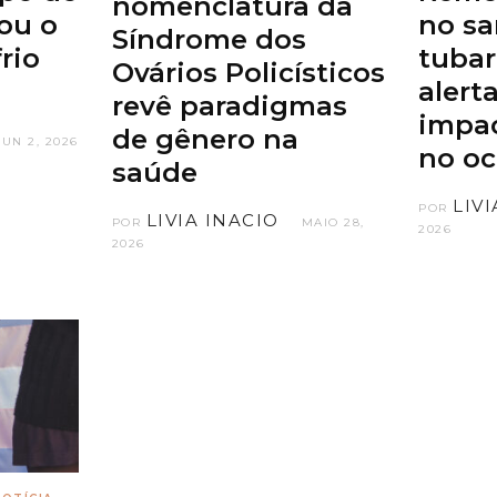
nomenclatura da
ou o
no s
Síndrome dos
rio
tuba
Ovários Policísticos
alert
revê paradigmas
impa
de gênero na
JUN 2, 2026
no o
saúde
LIV
POR
LIVIA INACIO
POR
MAIO 28,
2026
2026