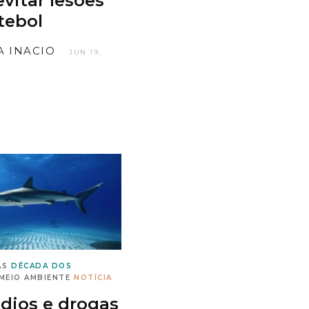
evitar lesões
tebol
IA INACIO
JUN 19,
AS
DÉCADA DOS
MEIO AMBIENTE
NOTÍCIA
dios e drogas