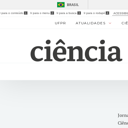
BRASIL
Ir para o conteúdo
1
Ir para o menu
2
Ir para a busca
3
Ir para o rodapé
4
ACESSIBI
UFPR
ATUALIDADES
CI
Jorna
Ciên