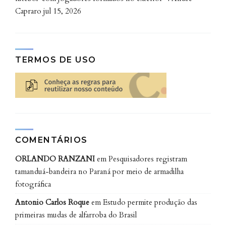
Capraro
jul 15, 2026
TERMOS DE USO
Equipe do EducaDOR, da esq. para a dir.: os professores Daniel
Bonotto; estudantes Júlia e Maria Cecília; e Priscila Sydney. Foto:
Arquivo Pessoal
O desenvolvimento do app durou cerca de um ano e,
agora, já está disponível para download gratuito nas
principais plataformas digitais (
Android
e
iOS
).
COMENTÁRIOS
“Há necessidade de adesão do paciente para o
ORLANDO RANZANI
em
Pesquisadores registram
tratamento, ele deve lembrar-se das orientações
tamanduá-bandeira no Paraná por meio de armadilha
para o manejo adequado. O paciente precisa ser
fotográfica
protagonista do seu processo de cura e autocuidado”,
Antonio Carlos Roque
em
Estudo permite produção das
destaca Julia.
primeiras mudas de alfarroba do Brasil