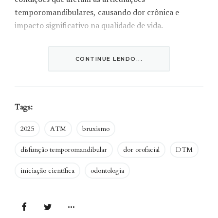
temporomandibulares, causando dor crônica e
impacto significativo na qualidade de vida.
O tratamento envolve o conhecimento sobre a forma
CONTINUE LENDO...
do processo de dor e inclui hábitos que auxiliem nesse
controle, como exercício mandibular, compressa e a
não ingestão de determinados alimentos.
Tags:
2025
ATM
bruxismo
disfunção temporomandibular
dor orofacial
DTM
iniciação científica
odontologia