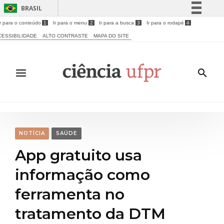
BRASIL
Ir para o conteúdo
1
Ir para o menu
2
Ir para a busca
3
Ir para o rodapé
4
Simplifique!
CESSIBILIDADE
ALTO CONTRASTE
MAPA DO SITE
Comunica BR
Participe
Acesso à informação
Legislação
Canais
NOTÍCIA
SAÚDE
App gratuito usa
informação como
ferramenta no
tratamento da DTM