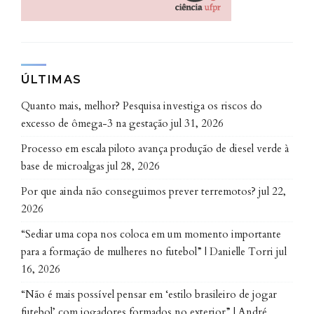
“Nos preocupamos em explicar o conteúdo de
maneira sucinta e interessante. Abordamos
mecanismos difíceis como modulação da dor, usamos
analogias, exemplos para os pacientes entenderem o
ÚLTIMAS
processo e como orientações poderiam melhorar o
quadro de dor”, relata Maria Cecília.
Quanto mais, melhor? Pesquisa investiga os riscos do
excesso de ômega-3 na gestação
jul 31, 2026
Processo em escala piloto avança produção de diesel verde à
base de microalgas
jul 28, 2026
Por que ainda não conseguimos prever terremotos?
jul 22,
2026
“Sediar uma copa nos coloca em um momento importante
para a formação de mulheres no futebol” | Danielle Torri
jul
16, 2026
“Não é mais possível pensar em ‘estilo brasileiro de jogar
futebol’ com jogadores formados no exterior” | André