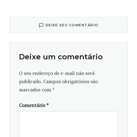
DEIXE SEU COMENTÁRIO
Deixe um comentário
O seu endereço de e-mail não será
publicado.
Campos obrigatórios são
Navegação pelo app EducaDOR. Vídeo: Camille Bropp/Sucom
UFPR
marcados com
*
Estima-se que de 1,5% a 5% da população precise de
tratamento para disfunção temporomandibular e
Comentário
*
que mais de 30% apresente algum sinal ou sintoma.
“As causas são multifatoriais, podem abranger
condições genéticas, comportamentais,