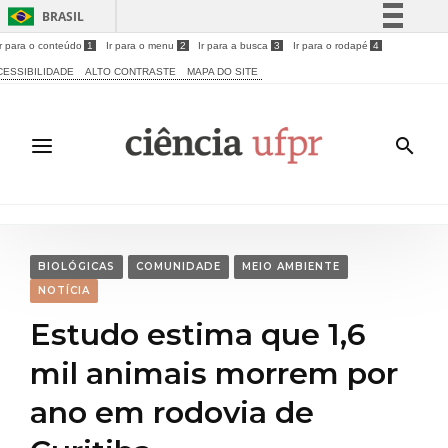
BRASIL
Ir para o conteúdo
1
Ir para o menu
2
Ir para a busca
3
Ir para o rodapé
4
Simplifique!
CESSIBILIDADE
ALTO CONTRASTE
MAPA DO SITE
Comunica BR
Participe
Acesso à informação
Legislação
Canais
BIOLÓGICAS
COMUNIDADE
MEIO AMBIENTE
NOTÍCIA
Estudo estima que 1,6
mil animais morrem por
ano em rodovia de