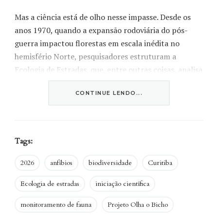
Mas a ciência está de olho nesse impasse. Desde os
anos 1970, quando a expansão rodoviária do pós-
guerra impactou florestas em escala inédita no
hemisfério Norte, pesquisadores estruturam a
Ecologia de Estradas, que, entre outras coisas, analisa
padrões de atropelamento a partir do
CONTINUE LENDO...
monitoramento da fauna. Essa é uma das frentes do
projeto de extensão Olha o Bicho, vinculado ao
Laboratório de Biodiversidade, Conservação e
Ecologia de Animais Silvestres (Labceas), da
Tags:
Universidade Federal do Paraná (UFPR), que conta
com dez voluntários, entre discentes de graduação e
2026
anfíbios
biodiversidade
Curitiba
pós-graduação.
Ecologia de estradas
iniciação científica
A iniciativa coleta e analisa carcaças encontradas no
monitoramento de fauna
Projeto Olha o Bicho
entorno de Unidades de Conservação Urbanas em