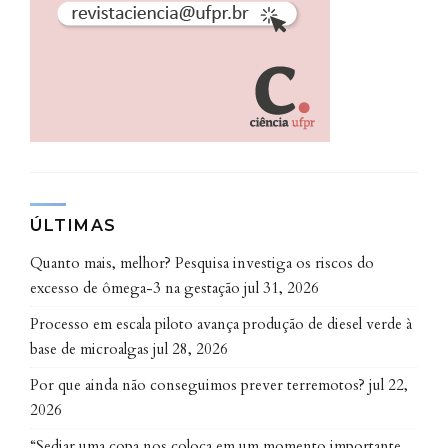
galinha (
Dasypus novemcinctus
), coruja-buraqueira
(
Athene cunicularia
), teiú (
Salvator merianae
) e
jararaca (
Bothrops jararaca
).
Os anfíbios representaram a maior parte das
carcaças coletadas (38%). Na sequência, vieram os
mamíferos (29%), as aves (22%) e os répteis (11%).
Sapos do gênero
Rhinella
, os sapos-cururu, foram os
mais atingidos por acidentes, possivelmente por
ÚLTIMAS
terem menor porte e, portanto, serem menos vistos
Quanto mais, melhor? Pesquisa investiga os riscos do
por motoristas, além de dependerem de
excesso de ômega-3 na gestação
jul 31, 2026
deslocamentos sazonais para reprodução, segundo os
Processo em escala piloto avança produção de diesel verde à
pesquisadores.
base de microalgas
jul 28, 2026
O estudo reforçou que o atropelamento pode ser
Por que ainda não conseguimos prever terremotos?
jul 22,
uma das principais causas de mortalidade de fauna
2026
silvestre em áreas urbanas com presença de
“Sediar uma copa nos coloca em um momento importante