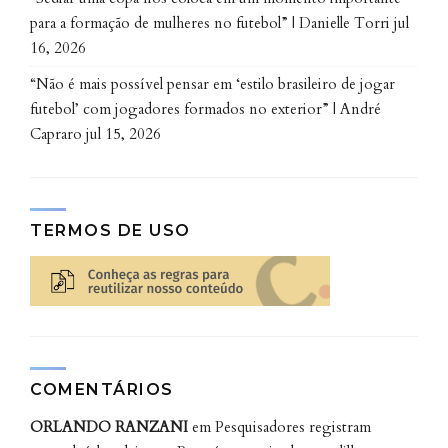
fragmentos verdes. Em uma cidade como Curitiba,
para a formação de mulheres no futebol” | Danielle Torri
jul
marcada pela proximidade entre vias de tráfego
16, 2026
intenso e áreas naturais, o problema tende a
“Não é mais possível pensar em ‘estilo brasileiro de jogar
extrapolar os limites do trecho estudado, tornando o
futebol’ com jogadores formados no exterior” | André
diagnóstico contínuo e o engajamento da população
Capraro
jul 15, 2026
peças-chave para enfrentar a questão, segundo o
docente.
TERMOS DE USO
É nesse sentido, que, além de
monitorar estradas, o projeto visa
envolver a comunidade na coleta de
dados por meio de postagens nas
redes sociais, rodas de conversa,
distribuição de folders, além de canais
COMENTÁRIOS
abertos via Instagram e WhatsApp.
ORLANDO RANZANI
em
Pesquisadores registram