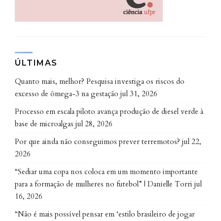
depositadas nas superfícies. Já com ar mais seco e
menos gotas microscópicas, o vírus conseguiria ficar
mais tempo em suspensão, podendo ser carregado
para mais locais”, explica Roseghini.
ÚLTIMAS
Quanto mais, melhor? Pesquisa investiga os riscos do
excesso de ômega-3 na gestação
jul 31, 2026
Processo em escala piloto avança produção de diesel verde à
base de microalgas
jul 28, 2026
Por que ainda não conseguimos prever terremotos?
jul 22,
2026
Revista Ciência UFPR
·
Plano é ampliar o sistema Sacer após pandemia
Pesquisadores do laboratório são os primeiros,
“Sediar uma copa nos coloca em um momento importante
para a formação de mulheres no futebol” | Danielle Torri
jul
porém, a chamar atenção para o fato de que os
16, 2026
principais fatores referentes à Covid-19 estão
relacionados ao comportamento social. “O clima é só
“Não é mais possível pensar em ‘estilo brasileiro de jogar