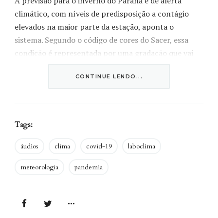
A previsão para o inverno do Paraná é de alerta
climático, com níveis de predisposição a contágio
elevados na maior parte da estação, aponta o
sistema. Segundo o código de cores do Sacer, essa
condição é representada por uma gradação que vai
dos tons de amarelo aos de vermelho. Desde o fim de
CONTINUE LENDO...
maio os mapas indicam que as áreas com alertas mais
elevados abrangem as cidades de Curitiba, Ponta
Grossa, Londrina, Cascavel, Francisco Beltrão, Pato
Branco e Guarapuava.
Tags:
áudios
clima
covid-19
laboclima
“O clima é um condicionante ambiental para a
meteorologia
pandemia
doença. Os fatores sociais são
importantíssimos no processo”
Wilson Feltrim Roseghini, do Departamento de