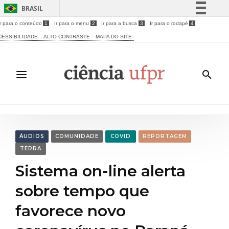
BRASIL
Ir para o conteúdo
1
Ir para o menu
2
Ir para a busca
3
Ir para o rodapé
4
Simplifique!
CESSIBILIDADE
ALTO CONTRASTE
MAPA DO SITE
Comunica BR
Participe
Acesso à informação
Legislação
Canais
ÁUDIOS
COMUNIDADE
COVID
REPORTAGEM
TERRA
Sistema on-line alerta
sobre tempo que
favorece novo