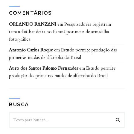
resultados evidenciaram que crianças que tiveram
problemas de dor de dente recente têm mais chances
COMENTÁRIOS
de desenvolver distúrbios de sono como hiperidrose e
ORLANDO RANZANI
em
Pesquisadores registram
parassonias, como sonambulismo ou pesadelos”,
tamanduá-bandeira no Paraná por meio de armadilha
destaca Bruna.
fotográfica
Antonio Carlos Roque
em
Estudo permite produção das
De acordo com a convergência de dados entre
primeiras mudas de alfarroba do Brasil
respostas aos formulários e análise clínica, 72% (34)
das crianças que apresentavam dor dentária também
Auro dos Santos Palomo Fernandes
em
Estudo permite
produção das primeiras mudas de alfarroba do Brasil
apresentavam algum distúrbio do sono. A mesma
porcentagem foi observada na relação entre
desordens em iniciar e em manter o sono e dor
dentária.
BUSCA
Entre aqueles que apresentaram problemas de
amígdala ou de adenoide, 70% (45) tinham algum
distúrbio do sono. Do total de 64 crianças que