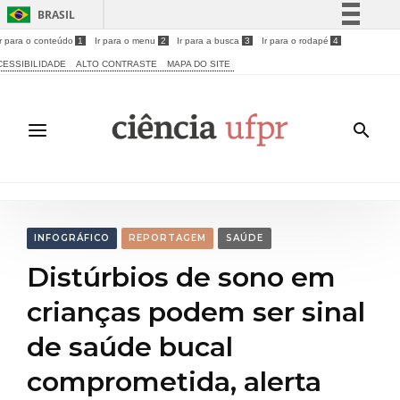
BRASIL
Ir para o conteúdo
1
Ir para o menu
2
Ir para a busca
3
Ir para o rodapé
4
Simplifique!
CESSIBILIDADE
ALTO CONTRASTE
MAPA DO SITE
Comunica BR
Participe
Acesso à informação
Legislação
Canais
INFOGRÁFICO
REPORTAGEM
SAÚDE
Distúrbios de sono em
crianças podem ser sinal
de saúde bucal
comprometida, alerta