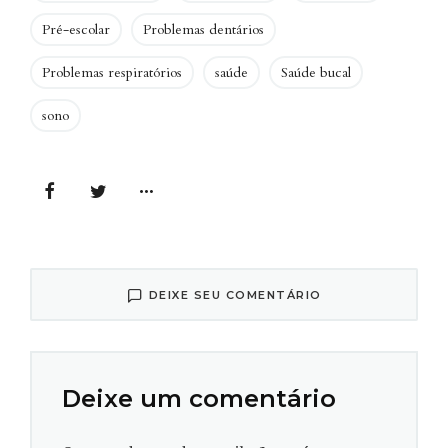
Pré-escolar
Problemas dentários
Problemas respiratórios
saúde
Saúde bucal
sono
DEIXE SEU COMENTÁRIO
Deixe um comentário
Clique para ampliar |
Baixe em pdf
Em
artigo publicado no periódico
European Archives