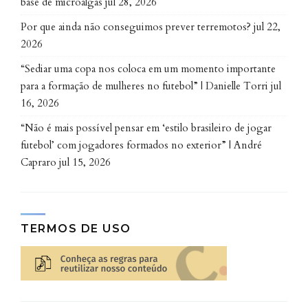
base de microalgas
jul 28, 2026
clínica dentro do ambiente escolar para examinar a
Por que ainda não conseguimos prever terremotos?
jul 22,
saúde bucal das crianças. Observou-se que 42% (255)
2026
dos participantes apresentavam pelo menos um
dente cariado e que a média de dentes afetados pela
“Sediar uma copa nos coloca em um momento importante
cárie chegava a quase dois. Além disso, 8% (48)
para a formação de mulheres no futebol” | Danielle Torri
jul
tinham ao menos um dente com lesões, pus, fístulas
16, 2026
ou envolvimento pulpar.
“Não é mais possível pensar em ‘estilo brasileiro de jogar
futebol’ com jogadores formados no exterior” | André
Quando há dor de dente, também
Capraro
jul 15, 2026
há chances de ocorrer problemas
para dormir
A partir da relação dos dados obtidos pelos
TERMOS DE USO
formulários e da análise clínica das crianças
participantes, a hipótese de que a dor de dente e o
desconforto dentário estão associados a uma maior
prevalência de distúrbios do sono foi confirmada: “Os