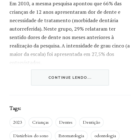
Em 2010, a mesma pesquisa apontou que 66% das
crianças de 12 anos apresentaram dor de dente e
necessidade de tratamento (morbidade dentária
autorreferida). Neste grupo, 29% relataram ter
sentido dores de dente nos meses anteriores à
realização da pesquisa. A intensidade de grau cinco (a
maior da escala) foi apresentada em 27,5% dos
entrevistados.
Quem já teve, sabe: a dor de dente consegue
CONTINUE LENDO...
atrapalhar qualquer atividade do cotidiano, sem
mencionar a dificuldade enfrentada na hora das
refeições. Mas para além das tarefas do dia a dia, esse
Tags:
desconforto pode ter impacto na hora do descanso.
2023
Crianças
Dentes
Dentição
Distúrbios do sono
Estomatologia
odontologia