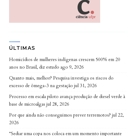
a COP, podemos fazer esse tipo de diálogo integrador.
Qual é o maior problema da gestão hídrica hoje?
É difícil apontar um único problema. Não tem como
falarmos de qualidade e quantidade de água sem que
elas estejam unidas. Para que possamos fazer uso da
ÚLTIMAS
água, ela precisa existir em quantidade e em
Homicídios de mulheres indígenas crescem 500% em 20
qualidade. Porque se tenho quantidade de água, mas
anos no Brasil, diz estudo
ago 9, 2026
essa água não tem qualidade, aumentarei os custos
Quanto mais, melhor? Pesquisa investiga os riscos do
com tratamento. Além disso, a longo prazo, a
excesso de ômega-3 na gestação
jul 31, 2026
contaminação da água pode ocasionar problemas de
saúde pública, uma vez que existem compostos que
Processo em escala piloto avança produção de diesel verde à
base de microalgas
jul 28, 2026
não são possíveis de retirar a partir do tratamento
convencional. Então, as duas coisas precisam andar
Por que ainda não conseguimos prever terremotos?
jul 22,
juntas, tanto quantidade quanto qualidade, para que
2026
essa água seja suficiente para os nossos usos. E aí é
“Sediar uma copa nos coloca em um momento importante