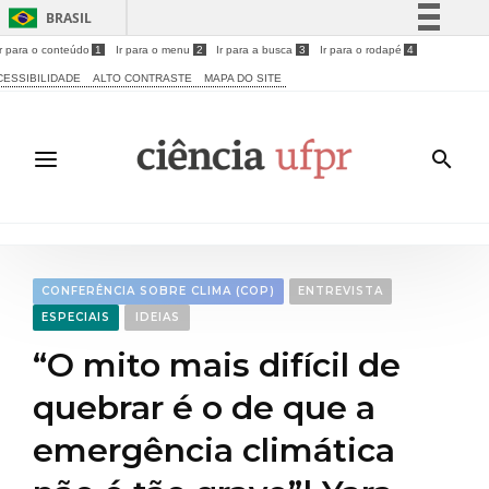
BRASIL
Ir para o conteúdo
1
Ir para o menu
2
Ir para a busca
3
Ir para o rodapé
4
Simplifique!
CESSIBILIDADE
ALTO CONTRASTE
MAPA DO SITE
Comunica BR
Participe
Acesso à informação
Legislação
Canais
CONFERÊNCIA SOBRE CLIMA (COP)
ENTREVISTA
ESPECIAIS
IDEIAS
“O mito mais difícil de
quebrar é o de que a
emergência climática