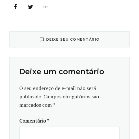
Um dos objetivos da COP 30 é promover um diálogo
entre cientistas e tomadores de decisão do mundo
todo. O que os líderes globais mais relutam em
aceitar sobre a crise climática?
DEIXE SEU COMENTÁRIO
Eu acho que os mitos mais fortes entre eles são de
que a emergência climática não está tão grave, de que
os eventos extremos estão acontecendo
Deixe um comentário
esporadicamente ou, ainda, que a mudança climática
não existe. Aí a gente tenta rebater com a ciência,
O seu endereço de e-mail não será
dados do passado e o que tem acontecido. Não é que
publicado.
Campos obrigatórios são
não possamos produzir, ter industrialização, mas o
marcados com
*
fato é que isso foi e continua sendo totalmente
desequilibrado. Esse é o ponto-chave que a gente tem
Comentário
*
tentado trazer.