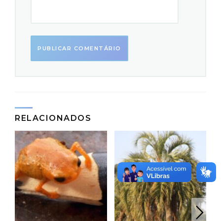
Temos trabalhado muito com modelagens, que
consistem na utilização de dados do passado e da
atualidade em projeções que vão nos indicar qual é o
melhor caminho a seguir. Essas projeções têm
mostrado que a gente precisa restaurar áreas de
nascentes, vegetação no entorno de rios e na sua
amplitude correta.
Infelizmente, temos visto cada vez
RELACIONADOS
mais ataques a instrumentos
importantes como o licenciamento
ambiental, como foi proposto pela PL
2159/21. Então, a gente tem atuado no
sentido de ser contra esse movimento,
e promover ações que possam
proteger o que ainda temos,