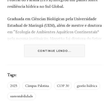
resiliência hídrica no Sul Global.
Graduada em Ciências Biológicas pela Universidade
Estadual de Maringá (UEM), além de mestre e doutora
em “Ecologia de Ambientes Aquáticos Continentais”
pela mesma instituição, Moretto foi diretora do Setor
Palotina da UFPR e é uma das principais
pesquisadoras do Brasil em seu campo de
CONTINUE LENDO...
investigação.
Nesta entrevista, ela relata sua participação na
Tags:
conferência global sediada em Belém (PA) e seus
trabalhos mais recentes para compreender os
2025
Câmpus Palotina
COP 30
gestão hídrica
impactos das mudanças climáticas e apoiar a
sustentabilidade
formulação de políticas públicas baseadas na
natureza.